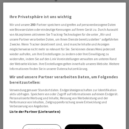
Sie dürften von den positiven Aussichten im Hochpreis-
Ihre Privatsphäre ist uns wichtig
Sektor des Kunstmarkts, wie sie der Art Market Report
Wir und unsere
293
-Partner speichern und greifen auf personenbezogene Daten
der Art Basel und der UBS ausgewiesen haben,
wie Browserdaten oder eindeutige Kennungen auf Ihrem Gerät zu. Durch Auswahl
beflügelt sein.
von Akzeptieren aktivieren Sie Tracking-Technologien für die unter „Wir und
unsere Partner verarbeiten Daten, um Ihnen Dienste bereitzustellen“ aufgeführten
Zwecke. Wenn Tracker deaktiviert sind, sind manche Inhalte und Anzeigen
Neben den Picassos und weiteren Meistern der
möglicherweise nicht mehr so relevant für Sie. Sie können dieses Menü jederzeit
Klassischen Moderne dürften auch Werke der kürzlich
wieder aufrufen, um Ihre Einstellungen zu ändern oder Ihre Einwilligung zu
widerrufen, indem Sie auf den Link Voreinstellungen verwalten am unteren Rand
verstorbenen Star-Künstler Georg Baselitz (unter
der Webseite klicken. Ihre Einstellungen gelten innerhalb unseres Website. Weitere
anderem bei Thaddaeus Ropac) und David Hockney (bei
Informationen finden Sie in unserer Datenschutzerklärung.
Gray) für hohe Verkaufspreise sorgen.
Wir und unsere Partner verarbeiten Daten, um Folgendes
bereitzustellen:
Art Unlimited mit grosser Gegenwartskunst
Verwendung genauer Standortdaten. Endgeräteeigenschaften zur Identifikation
aktiv abfragen. Speichern von oder Zugriff auf Informationen auf einem Endgerät.
Personalisierte Werbung und Inhalte, Messung von Werbeleistung und der
Performance von Inhalten, Zielgruppenforschung sowie Entwicklung und
Aus Besucherinnen- und Besuchersicht lohnt sich in
Verbesserung von Angeboten.
diesen Jahr ein Rundgang durch die Art Unlimited, den
Liste der Partner (Lieferanten)
Sektor, der für grossformatige bis riesige Werke
eingerichtet ist. Sie wurde erstmals von Ruba Katrib,