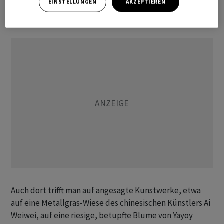
EINSTELLUNGEN
AKZEPTIEREN
Direktorin für kuratorische Angelegenheiten am MoMA
PS1 in New York, eingerichtet.
Auch dort trifft man auf angesagte Kunstwerke, etwa
auf eine Metallgras-Wiese des chinesischen Künstlers Ai
Weiwei, auf eine riesige, betupfte Blume von Yayoy