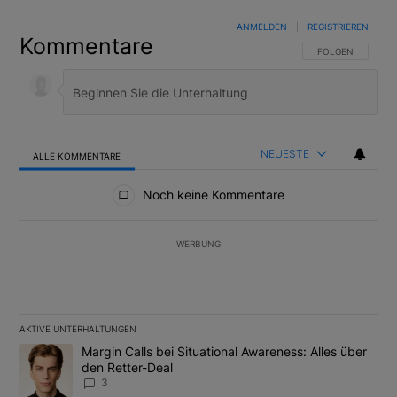
ANMELDEN
|
REGISTRIEREN
Kommentare
FOLGE DIESER U
FOLGEN
NEUESTE
ALLE KOMMENTARE
Alle Kommentare
Noch keine Kommentare
WERBUNG
AKTIVE UNTERHALTUNGEN
Das Folgende ist eine Liste der am meisten kommentierten Artikel
Ein Trendartikel mit dem Titel "Margin Calls bei Situational Awar
Margin Calls bei Situational Awareness: Alles über
den Retter-Deal
3