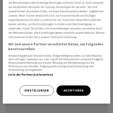
wie Browserdaten oder eindeutige Kennungen auf Ihrem Gerät zu. Durch Auswahl
Zusammen mit der Ankündigung, dass GAM eine
von Akzeptieren aktivieren Sie Tracking-Technologien für die unter „Wir und
endgültige Vereinbarung mit der Carne Group über den
unsere Partner verarbeiten Daten, um Ihnen Dienste bereitzustellen“ aufgeführten
Zwecke. Wenn Tracker deaktiviert sind, sind manche Inhalte und Anzeigen
Verkauf der Fund Management Services
möglicherweise nicht mehr so relevant für Sie. Sie können dieses Menü jederzeit
Geschäftseinheiten für Drittfonds getroffen habe, zeige
wieder aufrufen, um Ihre Einstellungen zu ändern oder Ihre Einwilligung zu
widerrufen, indem Sie auf den Link Voreinstellungen verwalten am unteren Rand
dies die "guten Fortschritte bei der Erfüllung der im
der Webseite klicken. Ihre Einstellungen gelten innerhalb unseres Website. Weitere
Liontrust-Angebot genannten Bedingungen", so GAM.
Informationen finden Sie in unserer Datenschutzerklärung.
Wir und unsere Partner verarbeiten Daten, um Folgendes
Mitte Juni hatte Liontrust den Angebotsprospekt für
bereitzustellen:
das öffentliche Umtauschangebot veröffentlicht. Die
Verwendung genauer Standortdaten. Endgeräteeigenschaften zur Identifikation
aktiv abfragen. Speichern von oder Zugriff auf Informationen auf einem Endgerät.
Angebotsfrist endet am 25. Juli 2023. Der gegenwärtige
Personalisierte Werbung und Inhalte, Messung von Werbeleistung und der
Performance von Inhalten, Zielgruppenforschung sowie Entwicklung und
Verwaltungsrat von GAM und die Geschäftsleitung der
Verbesserung von Angeboten.
Gruppe haben sich bereit erklärt, ihre Aktien
Liste der Partner (Lieferanten)
anzudienen.
EINSTELLUNGEN
AKZEPTIEREN