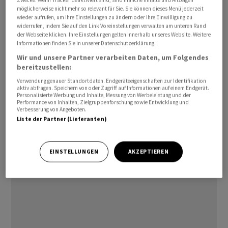
Zwecke. Wenn Tracker deaktiviert sind, sind manche Inhalte und Anzeigen
Der karge Wüstenstaat in Nordafrika hat grosse Öl- und
möglicherweise nicht mehr so relevant für Sie. Sie können dieses Menü jederzeit
wieder aufrufen, um Ihre Einstellungen zu ändern oder Ihre Einwilligung zu
Gasvorkommen. Im Land selbst ist der Treibstoff aber
widerrufen, indem Sie auf den Link Voreinstellungen verwalten am unteren Rand
mitunter knapp. In der Vergangenheit kam es häufig zu
der Webseite klicken. Ihre Einstellungen gelten innerhalb unseres Website. Weitere
Informationen finden Sie in unserer Datenschutzerklärung.
Stromausfällen und Stromabschaltungen, oft war das
Netz überlastet. Die Lage hat sich aber inzwischen
Wir und unsere Partner verarbeiten Daten, um Folgendes
bereitzustellen:
verbessert, auch weil seit einigen Jahren wieder mehr
Verwendung genauer Standortdaten. Endgeräteeigenschaften zur Identifikation
ausländische Unternehmen an Reparaturen sowie der
aktiv abfragen. Speichern von oder Zugriff auf Informationen auf einem Endgerät.
Stabilisierung des libyschen Stromnetzes beteiligt sind.
Personalisierte Werbung und Inhalte, Messung von Werbeleistung und der
Performance von Inhalten, Zielgruppenforschung sowie Entwicklung und
Verbesserung von Angeboten.
Liste der Partner (Lieferanten)
In Libyen war nach dem Sturz von Langzeitmachthaber
Muammar al-Gaddafi im Jahr 2011 ein Bürgerkrieg
ausgebrochen, der bis heute andauert./cir/DP/jha
EINSTELLUNGEN
AKZEPTIEREN