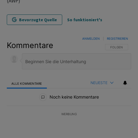
(AWP)
Bevorzugte Quelle
So funktioniert's
ANMELDEN
|
REGISTRIEREN
Kommentare
FOLGE DIESER U
FOLGEN
NEUESTE
ALLE KOMMENTARE
Alle Kommentare
Noch keine Kommentare
WERBUNG