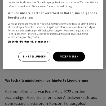
der Webseite klicken. Ihre Einstellungen gelten innerhalb unseres Website. Weitere
Informationen finden Sie in unserer Datenschutzerklärung.
Wir und unsere Partner verarbeiten Daten, um Folgendes
bereitzustellen:
Verwendung genauer Standortdaten. Endgeräteeigenschaften zur Identifikation
aktiv abfragen. Speichern von oder Zugriff auf Informationen auf einem Endgerät.
Personalisierte Werbung und Inhalte, Messung von Werbeleistung und der
Performance von Inhalten, Zielgruppenforschung sowie Entwicklung und
Verbesserung von Angeboten.
Liste der Partner (Lieferanten)
EINSTELLUNGEN
AKZEPTIEREN
Wirtschaftsministerium verhinderte Liquidierung
Gazprom Germania war Ende März 2022 von den
zuständigen Gesellschaftern über Anteilsverkäufe aus
dem russischen Gazprom-Konzern herausgelöst