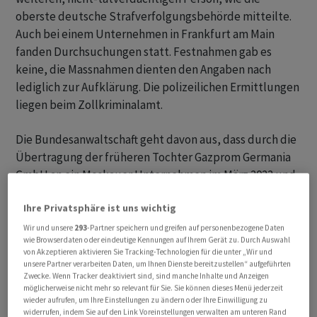
oberste deutsche Strafverfolgungsbehörde mitteilte.
Auch bei einem Unternehmen in Frankfurt am Main
fanden Durchsuchungen statt. Festnahmen gab es
keine, die Massnahmen dienten den Angaben nach
lediglich zur Aufklärung. Die polizeilichen Ermittlungen
liegen beim Zollkriminalamt.
Die Bundesanwaltschaft geht davon aus, dass durch die
Übertragung der früheren Tochter Gazprom Germania
GmbH an ein Moskauer Unternehmen im März 2022 und
die anschliessend geplante Liquidierung der Firma die
Ihre Privatsphäre ist uns wichtig
Gasversorgung in Deutschland beeinträchtigt werden
sollte. Dem russischen Beschuldigten wird
Wir und unsere
293
-Partner speichern und greifen auf personenbezogene Daten
wie Browserdaten oder eindeutige Kennungen auf Ihrem Gerät zu. Durch Auswahl
vorgeworfen, er habe die Liquidierung mit diesem Ziel
von Akzeptieren aktivieren Sie Tracking-Technologien für die unter „Wir und
unterstützt. Gegen ihn wird wegen Beihilfe zu
unsere Partner verarbeiten Daten, um Ihnen Dienste bereitzustellen“ aufgeführten
Zwecke. Wenn Tracker deaktiviert sind, sind manche Inhalte und Anzeigen
versuchter verfassungsfeindlicher Sabotage sowie zu
möglicherweise nicht mehr so relevant für Sie. Sie können dieses Menü jederzeit
Verstössen gegen das Aussenwirtschaftsgesetz
wieder aufrufen, um Ihre Einstellungen zu ändern oder Ihre Einwilligung zu
widerrufen, indem Sie auf den Link Voreinstellungen verwalten am unteren Rand
ermittelt.