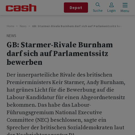
Depot
Suche
Login
Menu
Home
News
GB: Starmer-Rivale Burnham darf sich auf Parlamentssitz bewerben
NEWS
GB: Starmer-Rivale Burnham
darf sich auf Parlamentssitz
bewerben
Der innerparteiliche Rivale des britischen
Premierministers Keir Starmer, Andy Burnham,
hat grünes Licht für die Bewerbung auf die
Labour-Kandidatur für einen Abgeordnetensitz
bekommen. Das habe das Labour-
Führungsgremium National Executive
Committee (NEC) beschlossen, sagte ein
Sprecher der britischen Sozialdemokraten laut