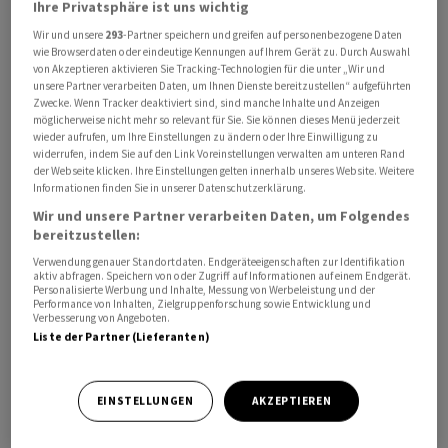
Ihre Privatsphäre ist uns wichtig
Burnham gilt aus aussichtsreichster Kandidat für die
Wir und unsere
293
-Partner speichern und greifen auf personenbezogene Daten
Nachfolge des politisch angeschlagenen
wie Browserdaten oder eindeutige Kennungen auf Ihrem Gerät zu. Durch Auswahl
von Akzeptieren aktivieren Sie Tracking-Technologien für die unter „Wir und
Premierministers und Parteichefs Starmer. Er muss
unsere Partner verarbeiten Daten, um Ihnen Dienste bereitzustellen“ aufgeführten
allerdings zuerst den Sprung in das Unterhaus schaffen.
Zwecke. Wenn Tracker deaktiviert sind, sind manche Inhalte und Anzeigen
möglicherweise nicht mehr so relevant für Sie. Sie können dieses Menü jederzeit
wieder aufrufen, um Ihre Einstellungen zu ändern oder Ihre Einwilligung zu
Ein Wahlsieg Burnhams ist keineswegs ausgemacht
widerrufen, indem Sie auf den Link Voreinstellungen verwalten am unteren Rand
der Webseite klicken. Ihre Einstellungen gelten innerhalb unseres Website. Weitere
Informationen finden Sie in unserer Datenschutzerklärung.
Erst am Donnerstag hatte der Labour-Abgeordnete
Wir und unsere Partner verarbeiten Daten, um Folgendes
Josh Simons sein Mandat im Wahlbezirk Makerfield
bereitzustellen:
nahe Manchester niedergelegt, um Burnham den Weg
Verwendung genauer Standortdaten. Endgeräteeigenschaften zur Identifikation
zu ebnen. Zuvor war Gesundheitsminister Wes Streeting
aktiv abfragen. Speichern von oder Zugriff auf Informationen auf einem Endgerät.
Personalisierte Werbung und Inhalte, Messung von Werbeleistung und der
aus Protest gegen den Premier zurückgetreten. Er
Performance von Inhalten, Zielgruppenforschung sowie Entwicklung und
sprach sich später für Burnham als neuen Partei- und
Verbesserung von Angeboten.
Liste der Partner (Lieferanten)
Regierungschef aus.
Dass Burnham den Zuschlag für die Labour-Kandidatur
EINSTELLUNGEN
AKZEPTIEREN
bei der nun anstehenden Nachwahl bekommt, gilt als
wahrscheinlich. Doch es ist keineswegs ausgemacht,