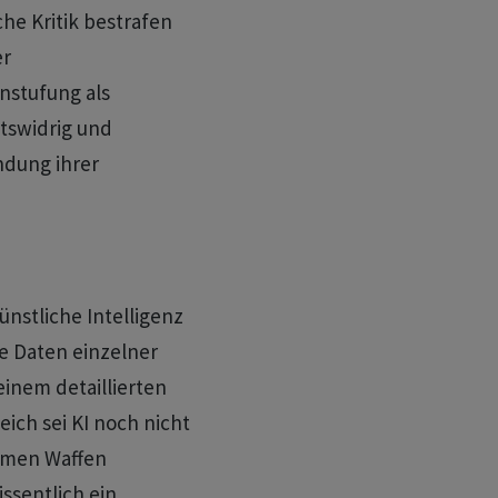
che Kritik bestrafen
er
instufung als
htswidrig und
ündung ihrer
nstliche Intelligenz
e Daten einzelner
einem detaillierten
ich sei KI noch nicht
nomen Waffen
ssentlich ein