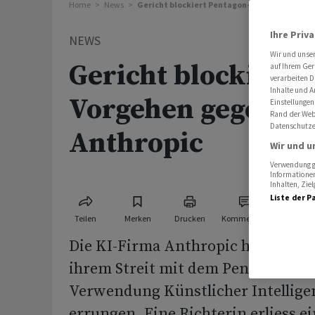
Home
News
Gericht blockiert Pentagon-Vorgehen gegen 
Ihre Priv
NEWS
Wir und unse
Gericht blockiert 
auf Ihrem Ger
verarbeiten D
Inhalte und A
Vorgehen gegen K
Einstellungen
Rand der Webs
Datenschutze
Anthropic
Wir und u
Verwendung ge
Informationen
Inhalten, Zi
Liste der P
Teilen
Merken
Drucken
Kommentare
Die KI-Firma Anthropic hat einen 
ihrem Streit mit dem Pentagon übe
Verwendung Künstlicher Intelligen
errungen. Eine Richterin erliess ei