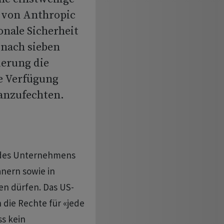
g von Anthropic
ionale Sicherheit
t nach sieben
ierung die
ge Verfügung
anzufechten.
e des Unternehmens
nern sowie in
n dürfen. Das US-
 die Rechte für «jede
s kein