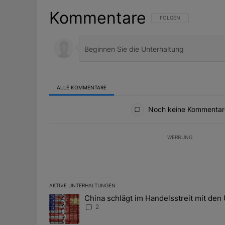
Kommentare
FOLGE DIESER UNTERHAL
FOLGEN
ALLE KOMMENTARE
Alle Kommentare
Noch keine Kommentar
WERBUNG
AKTIVE UNTERHALTUNGEN
Das Folgende ist eine Liste der am meisten kommentier
China schlägt im Handelsstreit mit den
Ein Trendartikel mit dem Titel "China schlägt im Han
2