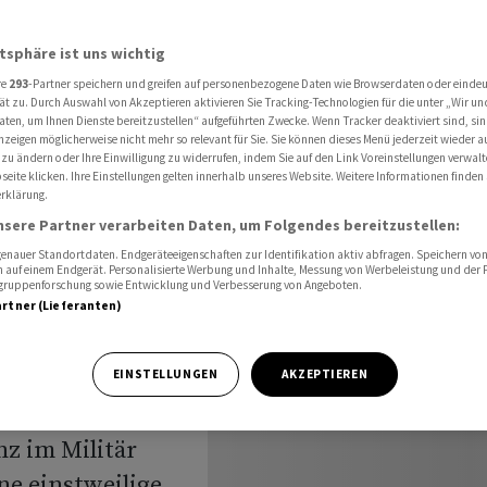
KI-Firma Anthropic
atsphäre ist uns wichtig
re
293
-Partner speichern und greifen auf personenbezogene Daten wie Browserdaten oder einde
Pentagon-
ät zu. Durch Auswahl von Akzeptieren aktivieren Sie Tracking-Technologien für die unter „Wir un
aten, um Ihnen Dienste bereitzustellen“ aufgeführten Zwecke. Wenn Tracker deaktiviert sind, s
nzeigen möglicherweise nicht mehr so relevant für Sie. Sie können dieses Menü jederzeit wieder a
I-Firma
 zu ändern oder Ihre Einwilligung zu widerrufen, indem Sie auf den Link Voreinstellungen verwal
eite klicken. Ihre Einstellungen gelten innerhalb unseres Website. Weitere Informationen finden 
rklärung.
nsere Partner verarbeiten Daten, um Folgendes bereitzustellen:
nauer Standortdaten. Endgeräteeigenschaften zur Identifikation aktiv abfragen. Speichern von 
 auf einem Endgerät. Personalisierte Werbung und Inhalte, Messung von Werbeleistung und der
elgruppenforschung sowie Entwicklung und Verbesserung von Angeboten.
artner (Lieferanten)
Etappensieg in
EINSTELLUNGEN
AKZEPTIEREN
r die
z im Militär
ne einstweilige