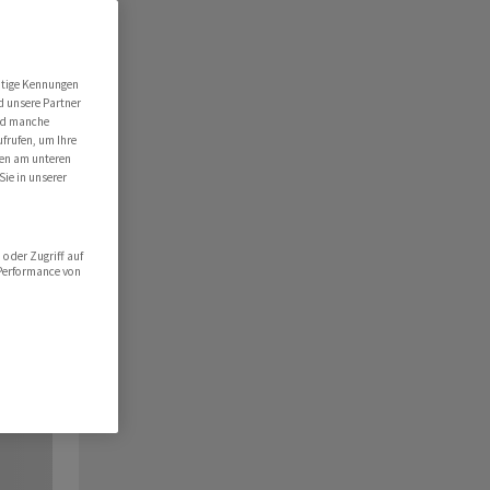
utige Kennungen
d unsere Partner
ind manche
ufrufen, um Ihre
ten am unteren
Sie in unserer
oder Zugriff auf
 Performance von