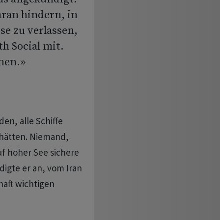
aran hindern, in
se zu verlassen,
h Social mit.
nen.»
en, alle Schiffe
 hätten. Niemand,
uf hoher See sichere
igte er an, vom Iran
haft wichtigen