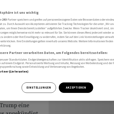
sse von Hormus
atsphäre ist uns wichtig
re
293
-Partner speichern und greifen auf personenbezogene Daten wie Browserdaten oder einde
rt:
ät zu. Durch Auswahl von Akzeptieren aktivieren Sie Tracking-Technologien für die unter „Wir un
aten, um Ihnen Dienste bereitzustellen“ aufgeführten Zwecke. Wenn Tracker deaktiviert sind, s
nzeigen möglicherweise nicht mehr so relevant für Sie. Sie können dieses Menü jederzeit wieder a
trasse
 zu ändern oder Ihre Einwilligung zu widerrufen, indem Sie auf den Link Voreinstellungen verwal
eite klicken. Ihre Einstellungen gelten innerhalb unseres Website. Weitere Informationen finden 
rklärung.
nsere Partner verarbeiten Daten, um Folgendes bereitzustellen:
nauer Standortdaten. Endgeräteeigenschaften zur Identifikation aktiv abfragen. Speichern von 
 auf einem Endgerät. Personalisierte Werbung und Inhalte, Messung von Werbeleistung und der
elgruppenforschung sowie Entwicklung und Verbesserung von Angeboten.
artner (Lieferanten)
r
EINSTELLUNGEN
AKZEPTIEREN
 den USA und
 Trump eine
us angekündigt.