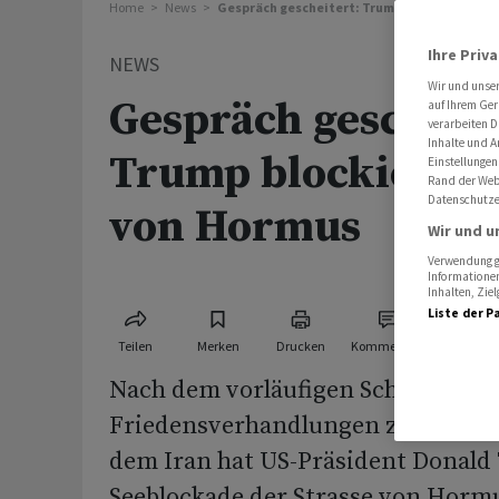
Home
News
Gespräch gescheitert: Trump blockiert Stra
Ihre Priv
NEWS
Wir und unse
Gespräch gescheite
auf Ihrem Ger
verarbeiten D
Inhalte und A
Trump blockiert S
Einstellungen
Rand der Webs
Datenschutze
von Hormus
Wir und u
Verwendung ge
Informationen
Inhalten, Zi
Liste der P
Teilen
Merken
Drucken
Kommentare
Nach dem vorläufigen Scheitern de
Friedensverhandlungen zwischen
dem Iran hat US-Präsident Donald
Seeblockade der Strasse von Horm