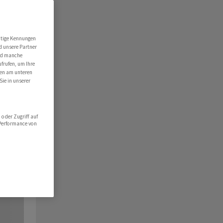
utige Kennungen
d unsere Partner
ind manche
ufrufen, um Ihre
ten am unteren
Sie in unserer
oder Zugriff auf
 Performance von