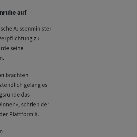
enruhe auf
ische Aussenminister
 Verpflichtung zu
erde seine
n.
ion brachten
tztendlich gelang es
ngsrunde das
winnen», schrieb der
der Plattform X.
n