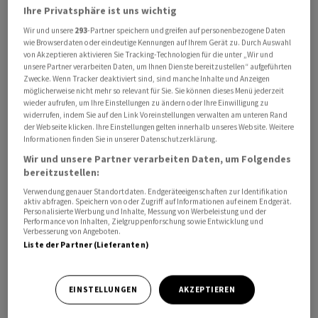
Ihre Privatsphäre ist uns wichtig
Entwaffnung der libanesischen Hisbollah-Miliz, die mit
dem Iran verbündet ist. Die Schiitenmiliz lehnt dies
Wir und unsere
293
-Partner speichern und greifen auf personenbezogene Daten
wie Browserdaten oder eindeutige Kennungen auf Ihrem Gerät zu. Durch Auswahl
jedoch ab und Experten halten ihre gewaltsame
von Akzeptieren aktivieren Sie Tracking-Technologien für die unter „Wir und
Entwaffnung für äusserst schwierig.
unsere Partner verarbeiten Daten, um Ihnen Dienste bereitzustellen“ aufgeführten
Zwecke. Wenn Tracker deaktiviert sind, sind manche Inhalte und Anzeigen
möglicherweise nicht mehr so relevant für Sie. Sie können dieses Menü jederzeit
Die libanesische Regierung will eine Waffenruhe und
wieder aufrufen, um Ihre Einstellungen zu ändern oder Ihre Einwilligung zu
widerrufen, indem Sie auf den Link Voreinstellungen verwalten am unteren Rand
einen Abzug der israelischen Truppen aus dem Süden
der Webseite klicken. Ihre Einstellungen gelten innerhalb unseres Website. Weitere
des Libanons erreichen. Seit Beginn des jüngsten Iran-
Informationen finden Sie in unserer Datenschutzerklärung.
Kriegs war auch der Konflikt zwischen Israel und der
Wir und unsere Partner verarbeiten Daten, um Folgendes
Hisbollah wieder aufgeflammt. Die libanesische
bereitzustellen:
Führung hatte sich 2024 zu einer Entwaffnung der
Verwendung genauer Standortdaten. Endgeräteeigenschaften zur Identifikation
aktiv abfragen. Speichern von oder Zugriff auf Informationen auf einem Endgerät.
Hisbollah verpflichtet. Dies ist aber bislang nicht
Personalisierte Werbung und Inhalte, Messung von Werbeleistung und der
Performance von Inhalten, Zielgruppenforschung sowie Entwicklung und
gelungen, auch weil die libanesische Armee als deutlich
Verbesserung von Angeboten.
unterlegen gegenüber der mächtigen Schiitenmiliz gilt.
Liste der Partner (Lieferanten)
Ein weiterreichendes Ziel der Gespräche in Washington
EINSTELLUNGEN
AKZEPTIEREN
ist Medienberichten zufolge eine schrittweise
Normalisierung der Beziehungen und der Beitritt des