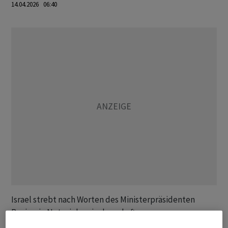
14.04.2026 06:40
Israel strebt nach Worten des Ministerpräsidenten
Benjamin Netanjahu ein dauerhaftes
Friedensabkommen mit dem Libanon an. Er fordert eine