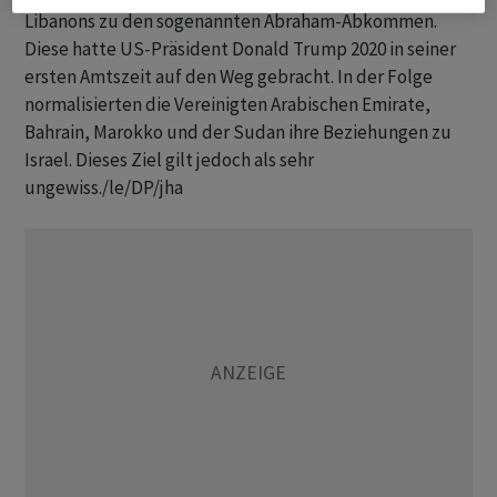
Libanons zu den sogenannten Abraham-Abkommen.
Diese hatte US-Präsident Donald Trump 2020 in seiner
ersten Amtszeit auf den Weg gebracht. In der Folge
normalisierten die Vereinigten Arabischen Emirate,
Bahrain, Marokko und der Sudan ihre Beziehungen zu
Israel. Dieses Ziel gilt jedoch als sehr
ungewiss./le/DP/jha