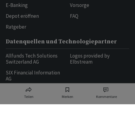
E-Banking
Vorsorge
Depot eröffnen
FAQ
Ratgeber
Datenquellen und Technologiepartner
Allfunds Tech Solutions
Logos provided by
Switzerland AG
Elbstream
SIX Financial Information
AG
Teilen
Merken
Kommentare
Ringier AG | Ringier Medien Schweiz
16
weitere Publikationen