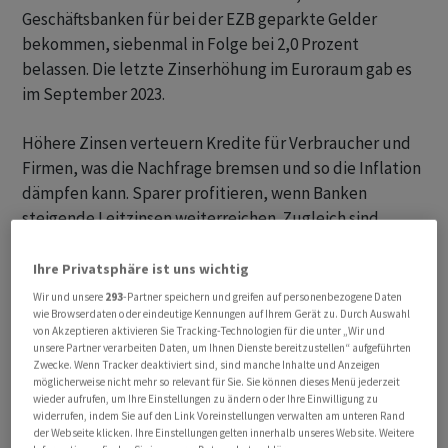
Geschäftsbanken für bei der EZB geparkte Gelder
bekommen, siebenmal in Folge bei 2,0 Prozent
belassen. Die letzte Zinserhöhung im Euroraum gab es
im September 2023.
Höhere Zinsen verteuern Kredite für Verbraucher und
Firmen, was die Nachfrage bremsen und so die Inflation
dämpfen kann. Sparer profitieren, wenn Banken
steigende Leitzinsen weiterreichen. Zugleich sind
Zinserhöhungen eine Bürde für die ohnehin schwache
Konjunktur. Die EZB steckt in der Zwickmühle: Hebt sie
Ihre Privatsphäre ist uns wichtig
die Zinsen zu stark an, läuft sie Gefahr, die Wirtschaft
Wir und unsere
293
-Partner speichern und greifen auf personenbezogene Daten
wie Browserdaten oder eindeutige Kennungen auf Ihrem Gerät zu. Durch Auswahl
abzuwürgen.
von Akzeptieren aktivieren Sie Tracking-Technologien für die unter „Wir und
unsere Partner verarbeiten Daten, um Ihnen Dienste bereitzustellen“ aufgeführten
Bringt der Iran-Krieg den nächsten Preisschub?
Zwecke. Wenn Tracker deaktiviert sind, sind manche Inhalte und Anzeigen
möglicherweise nicht mehr so relevant für Sie. Sie können dieses Menü jederzeit
wieder aufrufen, um Ihre Einstellungen zu ändern oder Ihre Einwilligung zu
Wichtigstes Ziel der Euro-Währungshüter ist es, die
widerrufen, indem Sie auf den Link Voreinstellungen verwalten am unteren Rand
der Webseite klicken. Ihre Einstellungen gelten innerhalb unseres Website. Weitere
Inflation im Zaum zu halten. Der Ölpreisschock infolge