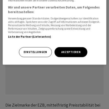
Informationen finden Sie in unserer Datenschutzerklärung.
des Iran-Kriegs hat die Teuerung kräftig nach oben
Wir und unsere Partner verarbeiten Daten, um Folgendes
getrieben. Im Mai lagen die Verbraucherpreise im
bereitzustellen:
Euroraum ersten amtlichen Zahlen zufolge um 3,2
Verwendung genauer Standortdaten. Endgeräteeigenschaften zur Identifikation
Prozent über dem Niveau des Vorjahresmonats.
aktiv abfragen. Speichern von oder Zugriff auf Informationen auf einem Endgerät.
Personalisierte Werbung und Inhalte, Messung von Werbeleistung und der
Performance von Inhalten, Zielgruppenforschung sowie Entwicklung und
Verbesserung von Angeboten.
Liste der Partner (Lieferanten)
EINSTELLUNGEN
AKZEPTIEREN
Die Zielmarke der EZB, mittelfristig Preisstabilität bei