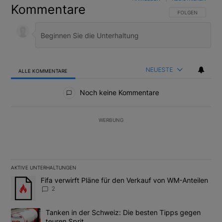
Kommentare
FOLGE DIESER U
FOLGEN
NEUESTE
ALLE KOMMENTARE
Alle Kommentare
Noch keine Kommentare
WERBUNG
AKTIVE UNTERHALTUNGEN
Das Folgende ist eine Liste der am meisten kommentierten Artikel
Ein Trendartikel mit dem Titel "Fifa verwirft Pläne für den Verk
Fifa verwirft Pläne für den Verkauf von WM-Anteilen
2
Ein Trendartikel mit dem Titel "Tanken in der Schweiz: Die best
Tanken in der Schweiz: Die besten Tipps gegen
teuren Sprit