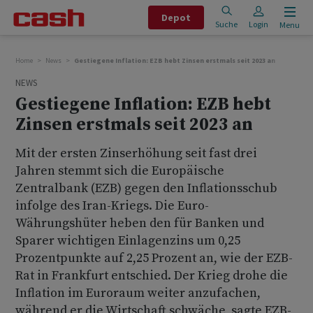
Depot
Suche
Login
Menu
Home
News
Gestiegene Inflation: EZB hebt Zinsen erstmals seit 2023 an
NEWS
Gestiegene Inflation: EZB hebt
Zinsen erstmals seit 2023 an
Mit der ersten Zinserhöhung seit fast drei
Jahren stemmt sich die Europäische
Zentralbank (EZB) gegen den Inflationsschub
infolge des Iran-Kriegs. Die Euro-
Währungshüter heben den für Banken und
Sparer wichtigen Einlagenzins um 0,25
Prozentpunkte auf 2,25 Prozent an, wie der EZB-
Rat in Frankfurt entschied. Der Krieg drohe die
Inflation im Euroraum weiter anzufachen,
während er die Wirtschaft schwäche, sagte EZB-