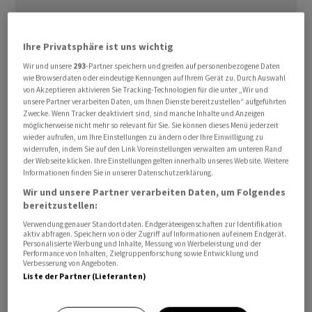
Ihre Privatsphäre ist uns wichtig
Die Milliardensumme wird durch Vorauszahlungen fällig
Wir und unsere
293
-Partner speichern und greifen auf personenbezogene Daten
wie Browserdaten oder eindeutige Kennungen auf Ihrem Gerät zu. Durch Auswahl
und sofern die Unternehmen bei der Entwicklung ihrer
von Akzeptieren aktivieren Sie Tracking-Technologien für die unter „Wir und
Produkte bestimmte kommerzielle und klinische
unsere Partner verarbeiten Daten, um Ihnen Dienste bereitzustellen“ aufgeführten
Zwecke. Wenn Tracker deaktiviert sind, sind manche Inhalte und Anzeigen
Meilensteine erreichen.
möglicherweise nicht mehr so relevant für Sie. Sie können dieses Menü jederzeit
wieder aufrufen, um Ihre Einstellungen zu ändern oder Ihre Einwilligung zu
widerrufen, indem Sie auf den Link Voreinstellungen verwalten am unteren Rand
Damit könnten allein bis zu 1,55 Milliarden Dollar für
der Webseite klicken. Ihre Einstellungen gelten innerhalb unseres Website. Weitere
Vaccine Company fliessen. Das Unternehmen arbeitet
Informationen finden Sie in unserer Datenschutzerklärung.
den Angaben zufolge auf Basis seiner firmeneigenen
Wir und unsere Partner verarbeiten Daten, um Folgendes
Technologie an einer Impfung gegen das Epstein-Barr-
bereitzustellen:
Virus, den Erreger des Pfeifferschen Drüsenfiebers. Eine
Verwendung genauer Standortdaten. Endgeräteeigenschaften zur Identifikation
aktiv abfragen. Speichern von oder Zugriff auf Informationen auf einem Endgerät.
ähnlich hohe Übernahmesumme sieht auch die
Personalisierte Werbung und Inhalte, Messung von Werbeleistung und der
Performance von Inhalten, Zielgruppenforschung sowie Entwicklung und
Vereinbarung mit Curevo vor, dessen wichtigster
Verbesserung von Angeboten.
Studienkandidat eine Impfung gegen Gürtelrose ist.
Liste der Partner (Lieferanten)
Und bis zu 780 Millionen Dollar könnten die Limmatech-
Aktionäre erhalten. Dessen wichtigstes Produkt in der