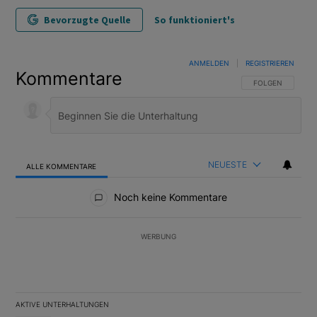
Bevorzugte Quelle
So funktioniert's
ANMELDEN
|
REGISTRIEREN
Kommentare
FOLGE DIESER U
FOLGEN
NEUESTE
ALLE KOMMENTARE
Alle Kommentare
Noch keine Kommentare
WERBUNG
AKTIVE UNTERHALTUNGEN
Das Folgende ist eine Liste der am meisten kommentierten Artikel