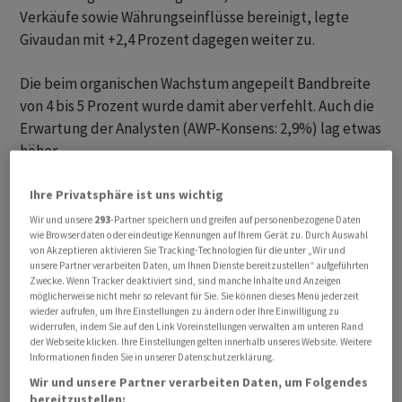
Verkäufe sowie Währungseinflüsse bereinigt, legte
Givaudan mit +2,4 Prozent dagegen weiter zu.
Die beim organischen Wachstum angepeilt Bandbreite
von 4 bis 5 Prozent wurde damit aber verfehlt. Auch die
Erwartung der Analysten (AWP-Konsens: 2,9%) lag etwas
höher.
Nordamerika schwach
Ihre Privatsphäre ist uns wichtig
Wir und unsere
293
-Partner speichern und greifen auf personenbezogene Daten
Givaudan hatte dabei im derzeit schwierigen
wie Browserdaten oder eindeutige Kennungen auf Ihrem Gerät zu. Durch Auswahl
von Akzeptieren aktivieren Sie Tracking-Technologien für die unter „Wir und
wirtschaftlichen Umfeld mit einer schwachen
unsere Partner verarbeiten Daten, um Ihnen Dienste bereitzustellen“ aufgeführten
Volumenentwicklung zu kämpfen. Während in den
Zwecke. Wenn Tracker deaktiviert sind, sind manche Inhalte und Anzeigen
möglicherweise nicht mehr so relevant für Sie. Sie können dieses Menü jederzeit
Schwellenländern ein organisches Wachstum von 8,9
wieder aufrufen, um Ihre Einstellungen zu ändern oder Ihre Einwilligung zu
Prozent resultierte, sank dieses in den reifen Märkten
widerrufen, indem Sie auf den Link Voreinstellungen verwalten am unteren Rand
der Webseite klicken. Ihre Einstellungen gelten innerhalb unseres Website. Weitere
um 2,6 Prozent.
Informationen finden Sie in unserer Datenschutzerklärung.
Wir und unsere Partner verarbeiten Daten, um Folgendes
Besonders das Aromengeschäft im Nordamerika war mit
bereitzustellen: