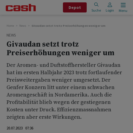
Depot
Suche
Login
Menu
Home
News
Givaudan setzt trotz Preiserhöhungen weniger um
NEWS
Givaudan setzt trotz
Preiserhöhungen weniger um
Der Aromen- und Duftstoffhersteller Givaudan
hat im ersten Halbjahr 2023 trotz fortlaufender
Preisweitergaben weniger umgesetzt. Der
Genfer Konzern litt unter einem schwachen
Aromengeschäft in Nordamerika. Auch die
Profitabilität blieb wegen der gestiegenen
Kosten unter Druck. Effizienzmassnahmen
zeigten aber erste Wirkungen.
20.07.2023 07:36