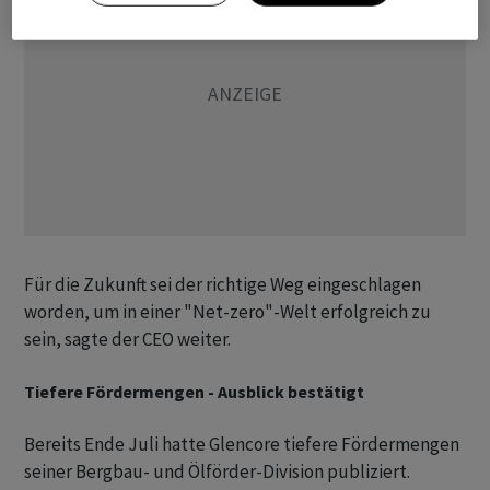
Für die Zukunft sei der richtige Weg eingeschlagen
worden, um in einer "Net-zero"-Welt erfolgreich zu
sein, sagte der CEO weiter.
Tiefere Fördermengen - Ausblick bestätigt
Bereits Ende Juli hatte Glencore tiefere Fördermengen
seiner Bergbau- und Ölförder-Division publiziert.