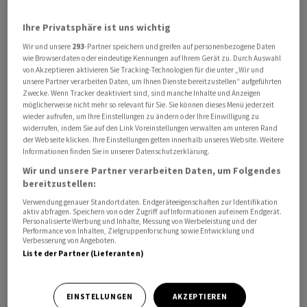
Inklusive Abschreibungen (adjustierter EBIT) betrug
Ihre Privatsphäre ist uns wichtig
das Resultat 6,3 Milliarden Dollar nach 15,4 Milliarden.
Wir und unsere
293
-Partner speichern und greifen auf personenbezogene Daten
wie Browserdaten oder eindeutige Kennungen auf Ihrem Gerät zu. Durch Auswahl
Noch im letzten Jahr hatte Glencore vom hohen Niveau
von Akzeptieren aktivieren Sie Tracking-Technologien für die unter „Wir und
der Rohstoffpreise und dem ausserordentlich
unsere Partner verarbeiten Daten, um Ihnen Dienste bereitzustellen“ aufgeführten
Zwecke. Wenn Tracker deaktiviert sind, sind manche Inhalte und Anzeigen
florierenden Handelsgeschäft profitiert. Nun brach der
möglicherweise nicht mehr so relevant für Sie. Sie können dieses Menü jederzeit
Gewinn auf 4,6 Milliarden ein, nachdem sich das
wieder aufrufen, um Ihre Einstellungen zu ändern oder Ihre Einwilligung zu
widerrufen, indem Sie auf den Link Voreinstellungen verwalten am unteren Rand
Ergebnis im Vorjahr auf 12,1 fast verzehnfacht hatte.
der Webseite klicken. Ihre Einstellungen gelten innerhalb unseres Website. Weitere
Informationen finden Sie in unserer Datenschutzerklärung.
Konzernchef Gary Nagle zeigt sich trotz des Einbruchs
Wir und unsere Partner verarbeiten Daten, um Folgendes
an einer Telefonkonferenz zufrieden mit dem
bereitzustellen:
Erreichten. Das Geschäftsmodell habe sich angesichts
Verwendung genauer Standortdaten. Endgeräteeigenschaften zur Identifikation
aktiv abfragen. Speichern von oder Zugriff auf Informationen auf einem Endgerät.
der Marktbedingungen bewährt, sagte er. "Klammert
Personalisierte Werbung und Inhalte, Messung von Werbeleistung und der
Performance von Inhalten, Zielgruppenforschung sowie Entwicklung und
man das Ausnahmejahr 2022 aus, war dies das beste
Verbesserung von Angeboten.
Halbjahresergebnis seit 10 Jahren."
Liste der Partner (Lieferanten)
EINSTELLUNGEN
AKZEPTIEREN