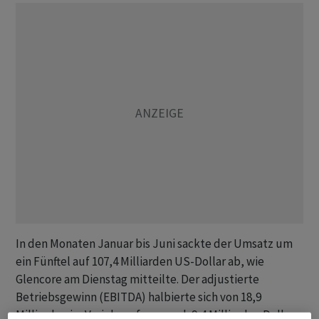
In den Monaten Januar bis Juni sackte der Umsatz um
ein Fünftel auf 107,4 Milliarden US-Dollar ab, wie
Glencore am Dienstag mitteilte. Der adjustierte
Betriebsgewinn (EBITDA) halbierte sich von 18,9
Milliarden im Vorjahr auf nun noch 9,4 Milliarden Dollar.