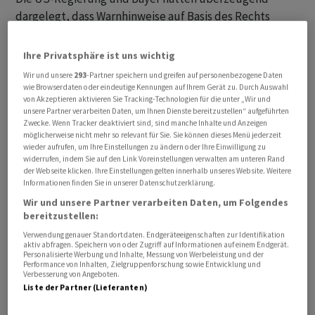
dargelegt, dass Warnhinweise auf Basis des Rechts
einzelner Bundesstaaten, die sich von dem durch die
US-Umweltbehörde genehmigten Produktlabel
Ihre Privatsphäre ist uns wichtig
unterscheiden, durch Bundesrecht ausgeschlossen
Wir und unsere
293
-Partner speichern und greifen auf personenbezogene Daten
seien. Alles andere würde zu einem Flickenteppich an
wie Browserdaten oder eindeutige Kennungen auf Ihrem Gerät zu. Durch Auswahl
von Akzeptieren aktivieren Sie Tracking-Technologien für die unter „Wir und
Warnhinweisen führen. Unternehmen sollten nicht auf
unsere Partner verarbeiten Daten, um Ihnen Dienste bereitzustellen“ aufgeführten
Basis des Rechts einzelner Bundesstaaten dafür
Zwecke. Wenn Tracker deaktiviert sind, sind manche Inhalte und Anzeigen
möglicherweise nicht mehr so relevant für Sie. Sie können dieses Menü jederzeit
verurteilt werden können, dass sie sich an Bundesrecht
wieder aufrufen, um Ihre Einstellungen zu ändern oder Ihre Einwilligung zu
hielten.
widerrufen, indem Sie auf den Link Voreinstellungen verwalten am unteren Rand
der Webseite klicken. Ihre Einstellungen gelten innerhalb unseres Website. Weitere
Informationen finden Sie in unserer Datenschutzerklärung.
Aus den Fragen der Richter in der Anhörung ergab sich
Wir und unsere Partner verarbeiten Daten, um Folgendes
allerdings ein gemischtes Bild. So äusserte sich Brett
bereitzustellen:
Kavanaugh dahingehend, dass es möglicherweise einer
Verwendung genauer Standortdaten. Endgeräteeigenschaften zur Identifikation
Uniformität bei solchen Warnhinweisen bedürfe. Der
aktiv abfragen. Speichern von oder Zugriff auf Informationen auf einem Endgerät.
Personalisierte Werbung und Inhalte, Messung von Werbeleistung und der
Vorsitzende Richter, John Roberts, stellte hingegen die
Performance von Inhalten, Zielgruppenforschung sowie Entwicklung und
Verbesserung von Angeboten.
Frage, ob es Bundesstaaten nicht erlaubt sein sollte,
Liste der Partner (Lieferanten)
auf neue Risiken hinzuweisen.