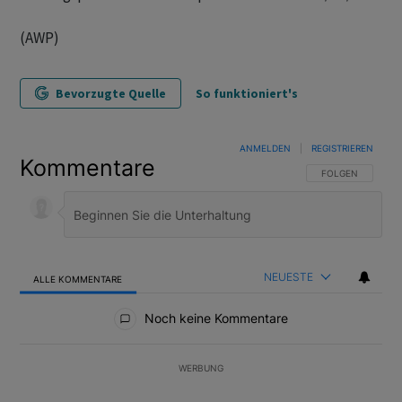
(AWP)
Bevorzugte Quelle
So funktioniert's
ANMELDEN
|
REGISTRIEREN
Kommentare
FOLGE DIESER U
FOLGEN
NEUESTE
ALLE KOMMENTARE
Alle Kommentare
Noch keine Kommentare
WERBUNG