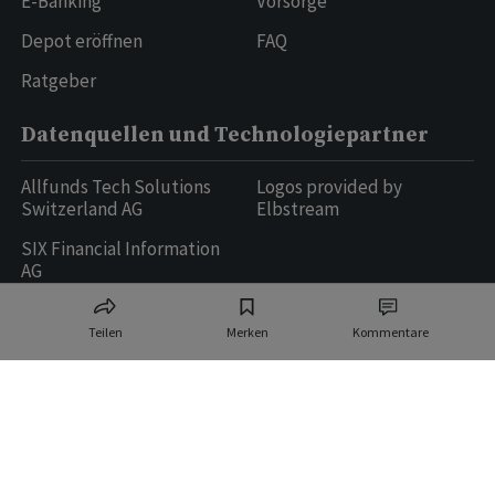
E-Banking
Vorsorge
Depot eröffnen
FAQ
Ratgeber
Datenquellen und Technologiepartner
Allfunds Tech Solutions
Logos provided by
Switzerland AG
Elbstream
SIX Financial Information
AG
Teilen
Merken
Kommentare
Ringier AG | Ringier Medien Schweiz
16
weitere Publikationen