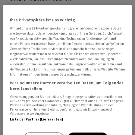
Mit Bard kontert Google den Erfolg des Textroboters
Ihre Privatsphäre ist uns wichtig
ChatGPT des Start-ups OpenAI. Der Wettbewerb in
diesem Segment ist für Google besonders relevant,
Wir und unsere
293
-Partner speichern und greifen auf personenbezogene Daten
wie Browserdaten oder eindeutige Kennungen auf Ihrem Gerät zu. Durch Auswahl
auch weil OpenAI von Microsoft mit Milliarden
von Akzeptieren aktivieren Sie Tracking-Technologien für die unter „Wir und
unterstützt wird. Der grosse Google-Wettbewerber
unsere Partner verarbeiten Daten, um Ihnen Dienste bereitzustellen“ aufgeführten
Zwecke. Wenn Tracker deaktiviert sind, sind manche Inhalte und Anzeigen
versucht mit Hilfe von ChatGPT, in Märkte wie Internet-
möglicherweise nicht mehr so relevant für Sie. Sie können dieses Menü jederzeit
Suche und Online-Werbung vorzudringen. Ausserdem
wieder aufrufen, um Ihre Einstellungen zu ändern oder Ihre Einwilligung zu
widerrufen, indem Sie auf den Link Voreinstellungen verwalten am unteren Rand
sollen die KI-Funktionen die Vormachtstellung von
der Webseite klicken. Ihre Einstellungen gelten innerhalb unseres Website. Weitere
Microsoft im Softwaremarkt absichern.
Informationen finden Sie in unserer Datenschutzerklärung.
Wir und unsere Partner verarbeiten Daten, um Folgendes
bereitzustellen:
Zunächst Bedenken der EU
Verwendung genauer Standortdaten. Endgeräteeigenschaften zur Identifikation
aktiv abfragen. Speichern von oder Zugriff auf Informationen auf einem Endgerät.
Der Google-Dienst Bard mit Künstlicher Intelligenz war
Personalisierte Werbung und Inhalte, Messung von Werbeleistung und der
Performance von Inhalten, Zielgruppenforschung sowie Entwicklung und
zum Start Mitte Mai in Europa gesperrt. Die für Google
Verbesserung von Angeboten.
in der EU zuständige irische DatenschutzKommission
Liste der Partner (Lieferanten)
DPC hatte Bedenken geäussert, ob Bard die
Bestimmungen der Europäischen Datenschutz-