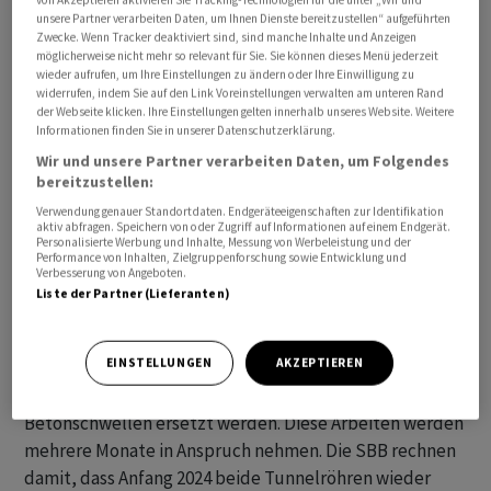
unsere Partner verarbeiten Daten, um Ihnen Dienste bereitzustellen“ aufgeführten
Zwecke. Wenn Tracker deaktiviert sind, sind manche Inhalte und Anzeigen
möglicherweise nicht mehr so relevant für Sie. Sie können dieses Menü jederzeit
wieder aufrufen, um Ihre Einstellungen zu ändern oder Ihre Einwilligung zu
widerrufen, indem Sie auf den Link Voreinstellungen verwalten am unteren Rand
Die Schäden sind grösser als angenommen, wie die SBB
der Webseite klicken. Ihre Einstellungen gelten innerhalb unseres Website. Weitere
am Mittwoch mitteilten. Der Güterverkehr soll am 23.
Informationen finden Sie in unserer Datenschutzerklärung.
August wieder rollen. Der Reiseverkehr wird weiter über
Wir und unsere Partner verarbeiten Daten, um Folgendes
die Panoramastrecke umgeleitet.
bereitzustellen:
Verwendung genauer Standortdaten. Endgeräteeigenschaften zur Identifikation
aktiv abfragen. Speichern von oder Zugriff auf Informationen auf einem Endgerät.
Nach wie vor stehen 16 entgleiste und zum Teil schwer
Personalisierte Werbung und Inhalte, Messung von Werbeleistung und der
beschädigte Güterwagen im Tunnel. Untersuchungen
Performance von Inhalten, Zielgruppenforschung sowie Entwicklung und
Verbesserung von Angeboten.
haben laut SBB gezeigt, "dass das Ausmass der Schäden
Liste der Partner (Lieferanten)
deutlich grösser ist als nach ersten Schätzungen
angenommen".
EINSTELLUNGEN
AKZEPTIEREN
Insgesamt müssten acht Kilometer Gleise und 20'000
Betonschwellen ersetzt werden. Diese Arbeiten werden
mehrere Monate in Anspruch nehmen. Die SBB rechnen
damit, dass Anfang 2024 beide Tunnelröhren wieder