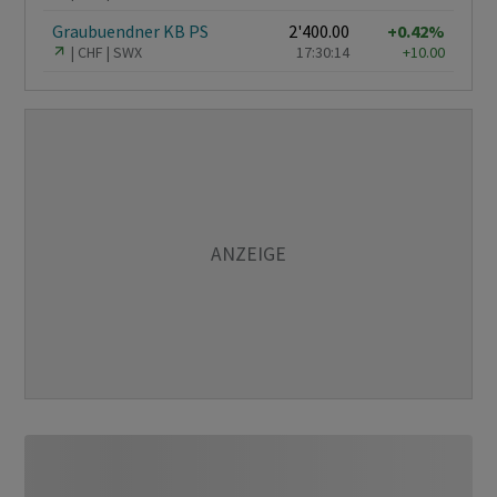
Graubuendner KB PS
2'400.00
+0.42%
CHF
SWX
17:30:14
+10.00