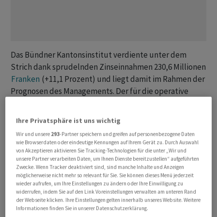
Das Bündner Kantonsinstitut verdiente unter dem
Strich dank sprudelnden Zinseinnahmen 230,6 Millionen
Franken
(+11,1 Prozent) und liegt damit im Rahmen der
Prognosen des Managements. Der für die operative
Leistung aussagekräftige Geschäftserfolg kletterte gar
um 18,5 Prozent auf 258,5 Millionen
Franken
, wie die
Ihre Privatsphäre ist uns wichtig
GKB
am Freitag mitteilte.
Wir und unsere
293
-Partner speichern und greifen auf personenbezogene Daten
wie Browserdaten oder eindeutige Kennungen auf Ihrem Gerät zu. Durch Auswahl
«Dank dem breit aufgestellten Geschäftsmodell konnte
von Akzeptieren aktivieren Sie Tracking-Technologien für die unter „Wir und
unsere Partner verarbeiten Daten, um Ihnen Dienste bereitzustellen“ aufgeführten
die
GKB
ihre Ertragskraft nochmals markant steigern»,
Zwecke. Wenn Tracker deaktiviert sind, sind manche Inhalte und Anzeigen
kommentiert Bankpräsident Peter Fanconi das
möglicherweise nicht mehr so relevant für Sie. Sie können dieses Menü jederzeit
wieder aufrufen, um Ihre Einstellungen zu ändern oder Ihre Einwilligung zu
Ergebnis.
widerrufen, indem Sie auf den Link Voreinstellungen verwalten am unteren Rand
der Webseite klicken. Ihre Einstellungen gelten innerhalb unseres Website. Weitere
Informationen finden Sie in unserer Datenschutzerklärung.
Die Inhaber der GKB-Partizipationsscheine sollen eine