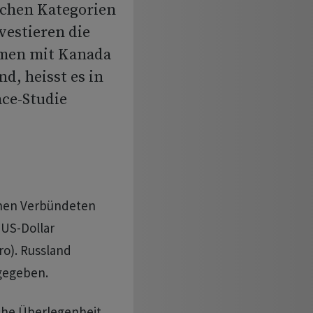
schen Kategorien
vestieren die
mmen mit Kanada
nd, heisst es in
ace-Studie
chen Verbündeten
US-Dollar
ro). Russland
sgegeben.
sche Überlegenheit