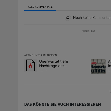
ALLE KOMMENTARE
Alle Kommentare
Noch keine Kommentar
WERBUNG
AKTIVE UNTERHALTUNGEN
Das Folgende ist eine Liste der am meisten kommentier
Unerwartet tiefe
A
Ein Trendartikel mit dem Titel "Unerwartet tiefe Nac
Ein Trendart
Nachfrage der
I
Zentralbanken könnte
S
5
Goldpreis weiter belasten
l
A
U
DAS KÖNNTE SIE AUCH INTERESSIEREN