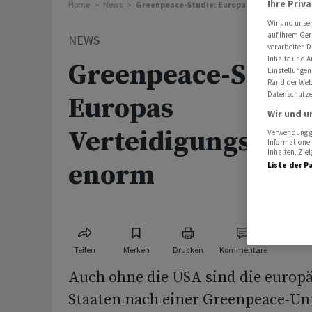
Ihre Priv
Home
News
Greenpeace-Studie: Europas Verteidigungs
Wir und unse
auf Ihrem Ger
NEWS
verarbeiten D
Inhalte und A
Greenpeace-Studie
Einstellungen
Rand der Webs
Datenschutze
Europas
Wir und u
Verteidigungsress
Verwendung ge
Informationen
Inhalten, Zi
enorm
Liste der P
Teilen
Merken
Drucken
Kommentare
Auch ohne die USA sind die europ
Staaten nach einer Greenpeace-U