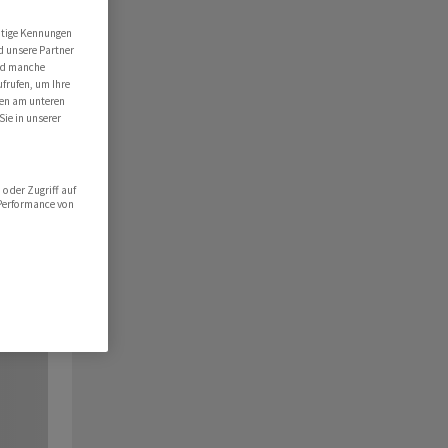
utige Kennungen
d unsere Partner
ind manche
ufrufen, um Ihre
ten am unteren
Sie in unserer
oder Zugriff auf
 Performance von