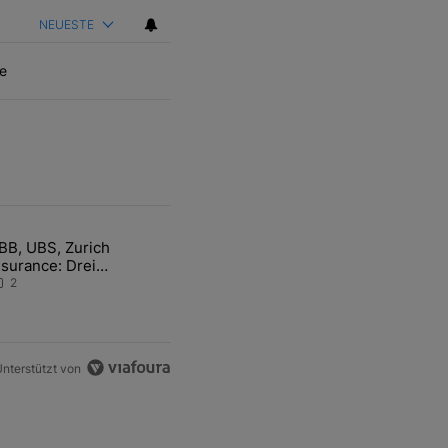
NEUESTE
e
ten Artikel der letzten 7 days.
BB, UBS, Zurich
hfrage der Zentralbanken könnte Goldpreis weiter belasten" mit 5 ko
ikel mit dem Titel "ABB, UBS, Zurich Insurance: Drei Schweizer Akti
nsurance: Drei
chweizer Aktien auf der
2
angen Suche nach dem
llzeithoch
nterstützt von