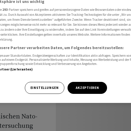
atsphäre ist uns wichtig
ressourcen enorm
re
293
-Partner speichern und greifen auf personenbezogene Daten wie Browserdaten oder einde
ät zu. Durch Auswahl von Akzeptieren aktivieren Sie Tracking-Technologien für die unter „Wir un
aten, um Ihnen Dienste bereitzustellen“ aufgeführten Zwecke. Wenn Tracker deaktiviert sind, s
nzeigen möglicherweise nicht mehr so relevant für Sie. Sie können dieses Menü jederzeit wieder a
:
 zu ändern oder Ihre Einwilligung zu widerrufen, indem Sie auf den Link Voreinstellungen verwal
eite klicken. Ihre Einstellungen gelten innerhalb unseres Website. Weitere Informationen finden 
rklärung.
nsere Partner verarbeiten Daten, um Folgendes bereitzustellen:
ourcen
nauer Standortdaten. Endgeräteeigenschaften zur Identifikation aktiv abfragen. Speichern von 
 auf einem Endgerät. Personalisierte Werbung und Inhalte, Messung von Werbeleistung und der
elgruppenforschung sowie Entwicklung und Verbesserung von Angeboten.
artner (Lieferanten)
EINSTELLUNGEN
AKZEPTIEREN
äischen Nato-
ntersuchung