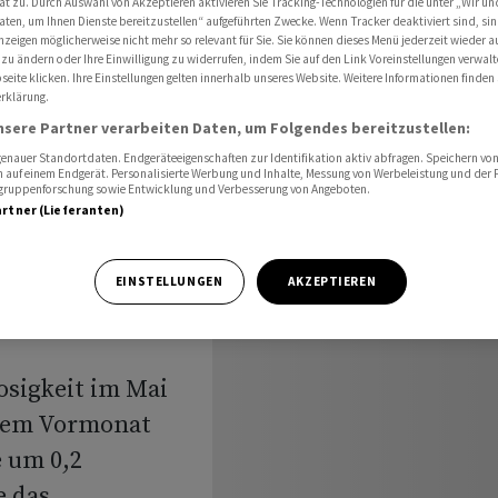
ät zu. Durch Auswahl von Akzeptieren aktivieren Sie Tracking-Technologien für die unter „Wir un
ürbar an
aten, um Ihnen Dienste bereitzustellen“ aufgeführten Zwecke. Wenn Tracker deaktiviert sind, s
nzeigen möglicherweise nicht mehr so relevant für Sie. Sie können dieses Menü jederzeit wieder a
 zu ändern oder Ihre Einwilligung zu widerrufen, indem Sie auf den Link Voreinstellungen verwal
eite klicken. Ihre Einstellungen gelten innerhalb unseres Website. Weitere Informationen finden 
rklärung.
nsere Partner verarbeiten Daten, um Folgendes bereitzustellen:
eigt
nauer Standortdaten. Endgeräteeigenschaften zur Identifikation aktiv abfragen. Speichern von 
 auf einem Endgerät. Personalisierte Werbung und Inhalte, Messung von Werbeleistung und der
elgruppenforschung sowie Entwicklung und Verbesserung von Angeboten.
artner (Lieferanten)
EINSTELLUNGEN
AKZEPTIEREN
losigkeit im Mai
 dem Vormonat
e um 0,2
e das