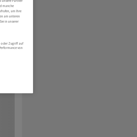
d unsere Partner
ind manche
ufrufen, um Ihre
ten am unteren
Sie in unserer
oder Zugriff auf
 Performance von