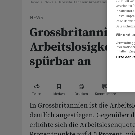
auf Ihrem Ger
Home
News
Grossbritannien: Arbeitslosigkeit steigt sp
verarbeiten D
Inhalte und A
NEWS
Einstellungen
Rand der Webs
Datenschutze
Grossbritannien:
Wir und u
Arbeitslosigkeit st
Verwendung ge
Informationen
Inhalten, Zi
spürbar an
Liste der P
Teilen
Merken
Drucken
Kommentare
In Grossbritannien ist die Arbeits
deutlich angestiegen. Gegenüber
erhöhte sich die Arbeitslosenquot
Prozentpunkte auf 4,0 Prozent, wi