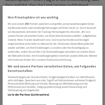
dazu geführt, dass das Land weniger wohlhabend,
weniger mächtig sei und einen Verlust an Kontrolle
erlitten habe.
Ihre Privatsphäre ist uns wichtig
Wir und unsere
293
-Partner speichern und greifen auf personenbezogene Daten
Starmer wollte Brexit funktionsfähig machen
wie Browserdaten oder eindeutige Kennungen auf Ihrem Gerät zu. Durch Auswahl
von Akzeptieren aktivieren Sie Tracking-Technologien für die unter „Wir und
unsere Partner verarbeiten Daten, um Ihnen Dienste bereitzustellen“ aufgeführten
Streeting fügte hinzu: «Wir brauchen eine neue
Zwecke. Wenn Tracker deaktiviert sind, sind manche Inhalte und Anzeigen
möglicherweise nicht mehr so relevant für Sie. Sie können dieses Menü jederzeit
besondere Beziehung mit der EU, weil Grossbritanniens
wieder aufrufen, um Ihre Einstellungen zu ändern oder Ihre Einwilligung zu
Zukunft in Europa liegt und eines Tages wieder in der
widerrufen, indem Sie auf den Link Voreinstellungen verwalten am unteren Rand
der Webseite klicken. Ihre Einstellungen gelten innerhalb unseres Website. Weitere
Europäischen Union.»
Informationen finden Sie in unserer Datenschutzerklärung.
Wir und unsere Partner verarbeiten Daten, um Folgendes
Starmer hatte stets betont, er strebe weder eine
bereitzustellen:
Rückkehr in die EU noch in den Binnenmarkt oder die
Verwendung genauer Standortdaten. Endgeräteeigenschaften zur Identifikation
Zollunion an. Starmers Mantra lautete stets, den Brexit
aktiv abfragen. Speichern von oder Zugriff auf Informationen auf einem Endgerät.
Personalisierte Werbung und Inhalte, Messung von Werbeleistung und der
funktionsfähig machen zu wollen. Hintergrund ist die
Performance von Inhalten, Zielgruppenforschung sowie Entwicklung und
Verbesserung von Angeboten.
Angst, Teile der traditionellen Labour-Wählerschaft zu
Liste der Partner (Lieferanten)
vergraulen, die für den Brexit gestimmt hatte.
Allerdings erreichte er damit nicht die Mehrheit der