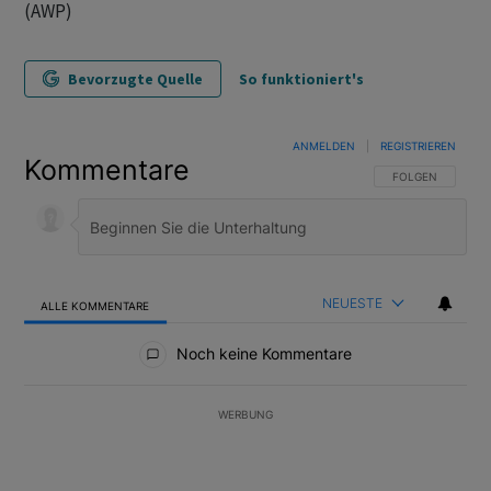
(AWP)
Bevorzugte Quelle
So funktioniert's
ANMELDEN
|
REGISTRIEREN
Kommentare
FOLGE DIESER U
FOLGEN
NEUESTE
ALLE KOMMENTARE
Alle Kommentare
Noch keine Kommentare
WERBUNG