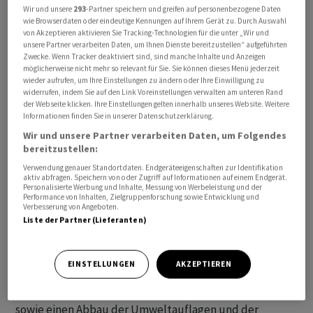
Wir und unsere
293
-Partner speichern und greifen auf personenbezogene Daten
wie Browserdaten oder eindeutige Kennungen auf Ihrem Gerät zu. Durch Auswahl
Die Bauern wollen sich am Mittwoch mit ihren Traktoren
von Akzeptieren aktivieren Sie Tracking-Technologien für die unter „Wir und
unsere Partner verarbeiten Daten, um Ihnen Dienste bereitzustellen“ aufgeführten
am frühen Nachmittag vor dem
Zwecke. Wenn Tracker deaktiviert sind, sind manche Inhalte und Anzeigen
Landwirtschaftsministerium in Madrid versammeln. «Die
möglicherweise nicht mehr so relevant für Sie. Sie können dieses Menü jederzeit
wieder aufrufen, um Ihre Einstellungen zu ändern oder Ihre Einwilligung zu
Demonstration wird mit Nachdruck das Unbehagen der
widerrufen, indem Sie auf den Link Voreinstellungen verwalten am unteren Rand
Landwirte und Viehzüchter angesichts der grossen
der Webseite klicken. Ihre Einstellungen gelten innerhalb unseres Website. Weitere
Krise, in der sich der Sektor befindet, zum Ausdruck
Informationen finden Sie in unserer Datenschutzerklärung.
bringen», teilte Unión de Uniones mit. Weder die
Wir und unsere Partner verarbeiten Daten, um Folgendes
bereitzustellen:
Zentral- noch die Regionalregierungen hätten bisher
Verwendung genauer Standortdaten. Endgeräteeigenschaften zur Identifikation
«angemessene Lösungen» vorgeschlagen.
aktiv abfragen. Speichern von oder Zugriff auf Informationen auf einem Endgerät.
Personalisierte Werbung und Inhalte, Messung von Werbeleistung und der
Performance von Inhalten, Zielgruppenforschung sowie Entwicklung und
Unión de Uniones ist nur einer von mehreren
Verbesserung von Angeboten.
Bauernverbänden, die in Spanien schon seit dem 6.
Liste der Partner (Lieferanten)
Februar im ganzen Land ununterbrochen protestieren.
Neben gerechten Preisen fordern sie auch die
EINSTELLUNGEN
AKZEPTIEREN
Beibehaltung der Steuerermässigung für Agrardiesel,
strengere Kontrollen für Importe aus Nicht-EU-Ländern
sowie einen Abbau der Umweltauflagen und der