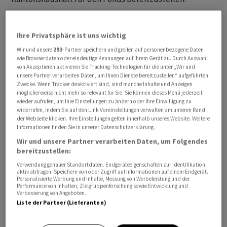
Derzeit belaufen sich die Spendenzusagen auf rund 24
Ihre Privatsphäre ist uns wichtig
Millionen Franken, die von öffentlichen Körperschaften,
Privatpersonen und anderen Organisationen stammen.
Wir und unsere
293
-Partner speichern und greifen auf personenbezogene Daten
wie Browserdaten oder eindeutige Kennungen auf Ihrem Gerät zu. Durch Auswahl
Zudem haben die Gemeinde Crans-Montana eine Million
von Akzeptieren aktivieren Sie Tracking-Technologien für die unter „Wir und
und der Kanton Waadt sieben Millionen Franken
unsere Partner verarbeiten Daten, um Ihnen Dienste bereitzustellen“ aufgeführten
Zwecke. Wenn Tracker deaktiviert sind, sind manche Inhalte und Anzeigen
zugesagt.
möglicherweise nicht mehr so relevant für Sie. Sie können dieses Menü jederzeit
wieder aufrufen, um Ihre Einstellungen zu ändern oder Ihre Einwilligung zu
widerrufen, indem Sie auf den Link Voreinstellungen verwalten am unteren Rand
«Eine echte Spende des Kantons»
der Webseite klicken. Ihre Einstellungen gelten innerhalb unseres Website. Weitere
Informationen finden Sie in unserer Datenschutzerklärung.
«Diese Zahlung von zehn Millionen ist ein echtes
Wir und unsere Partner verarbeiten Daten, um Folgendes
Geschenk des Kantons», erklärte die Mitte-
bereitzustellen:
Abgeordnete Claire-Lise Bonvin. Sie erfolge unabhängig
Verwendung genauer Standortdaten. Endgeräteeigenschaften zur Identifikation
aktiv abfragen. Speichern von oder Zugriff auf Informationen auf einem Endgerät.
von möglichen Gerichtsentscheidungen. «Dieser
Personalisierte Werbung und Inhalte, Messung von Werbeleistung und der
finanzielle Beitrag wird den Schmerz nicht lindern, aber
Performance von Inhalten, Zielgruppenforschung sowie Entwicklung und
Verbesserung von Angeboten.
er wird die Lücken in unserem System der
Liste der Partner (Lieferanten)
gegenseitigen Hilfe schliessen», betonte die FDP-
Fraktionschefin Sonia Tauss-Cornut.