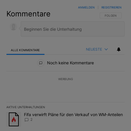
ANMELDEN
|
REGISTRIEREN
Kommentare
FOLGE DIESER U
FOLGEN
NEUESTE
ALLE KOMMENTARE
Alle Kommentare
Noch keine Kommentare
WERBUNG
AKTIVE UNTERHALTUNGEN
Das Folgende ist eine Liste der am meisten kommentierten Artikel
Ein Trendartikel mit dem Titel "Fifa verwirft Pläne für den Verk
Fifa verwirft Pläne für den Verkauf von WM-Anteilen
2