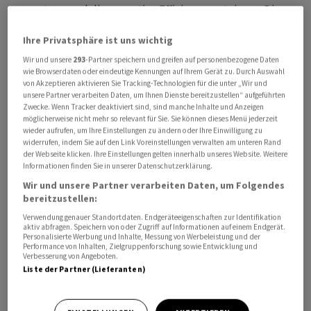
zu nutzen und die operative Effizienz zu steigern. Die
Personalabteilung werde künftig direkt dem
Ihre Privatsphäre ist uns wichtig
Generaldirektor unterstellt.
Wir und unsere
293
-Partner speichern und greifen auf personenbezogene Daten
wie Browserdaten oder eindeutige Kennungen auf Ihrem Gerät zu. Durch Auswahl
Im Zuge der Umstrukturierung verlässt Urs Vogt, bisher
von Akzeptieren aktivieren Sie Tracking-Technologien für die unter „Wir und
Direktor Marketing, das Unternehmen zum Jahresende.
unsere Partner verarbeiten Daten, um Ihnen Dienste bereitzustellen“ aufgeführten
Zwecke. Wenn Tracker deaktiviert sind, sind manche Inhalte und Anzeigen
Die Tochtergesellschaft Groupe E Celsius wird in eine
möglicherweise nicht mehr so relevant für Sie. Sie können dieses Menü jederzeit
Asset-Gesellschaft umgewandelt, deren Mitarbeitende
wieder aufrufen, um Ihre Einstellungen zu ändern oder Ihre Einwilligung zu
widerrufen, indem Sie auf den Link Voreinstellungen verwalten am unteren Rand
zur Groupe E wechseln. Direktor Pascal Abbet tritt, wie
der Webseite klicken. Ihre Einstellungen gelten innerhalb unseres Website. Weitere
bereits bekannt, per Ende 2026 in den Ruhestand.
Informationen finden Sie in unserer Datenschutzerklärung.
Wir und unsere Partner verarbeiten Daten, um Folgendes
bereitzustellen:
Verwendung genauer Standortdaten. Endgeräteeigenschaften zur Identifikation
aktiv abfragen. Speichern von oder Zugriff auf Informationen auf einem Endgerät.
Personalisierte Werbung und Inhalte, Messung von Werbeleistung und der
Performance von Inhalten, Zielgruppenforschung sowie Entwicklung und
Verbesserung von Angeboten.
Liste der Partner (Lieferanten)