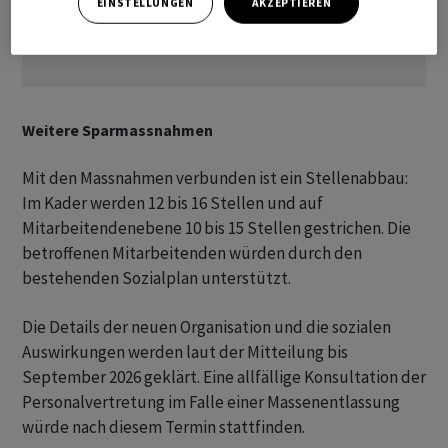
EINSTELLUNGEN
AKZEPTIEREN
Weitere Sparmassnahmen
Mit den Massnahmen verbunden ist ein Stellenabbau:
Im Kader werden 12 bis 16 Stellen und auf
Mitarbeitendenebene 10 bis 15 Stellen gestrichen. Die
betroffenen Mitarbeitenden würden durch den
bestehenden Sozialplan unterstützt.
Die Details der neuen Organisation und die sozialen
Auswirkungen werden laut der Mitteilung bis
September 2026 geklärt. Eine allfällige Konsultation der
Personalvertretung im Falle einer Massenentlassung
würde nach diesem Termin stattfinden.