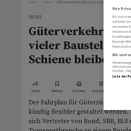
Home
News
Güterverkehr soll trotz vieler Baustellen au
Ihre Priv
NEWS
Wir und unse
auf Ihrem Ger
Güterverkehr soll 
verarbeiten D
Inhalte und A
Einstellungen
vieler Baustellen a
Rand der Webs
Datenschutze
Wir und u
Schiene bleiben
Verwendung ge
Informationen
Inhalten, Zi
Liste der P
Teilen
Merken
Drucken
Kommentare
Der Fahrplan für Güterzüge in der 
künftig flexibler gestaltet werden
sich Vertreter von Bund, SBB, BLS
Transportbranche an einem Runden