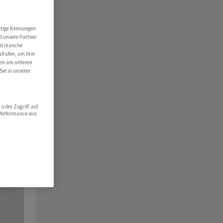
utige Kennungen
d unsere Partner
ind manche
ufrufen, um Ihre
ten am unteren
Sie in unserer
oder Zugriff auf
 Performance von