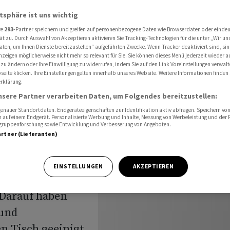
f der Schiene bleiben
atsphäre ist uns wichtig
re
293
-Partner speichern und greifen auf personenbezogene Daten wie Browserdaten oder einde
ät zu. Durch Auswahl von Akzeptieren aktivieren Sie Tracking-Technologien für die unter „Wir un
trotz
aten, um Ihnen Dienste bereitzustellen“ aufgeführten Zwecke. Wenn Tracker deaktiviert sind, s
nzeigen möglicherweise nicht mehr so relevant für Sie. Sie können dieses Menü jederzeit wieder a
 zu ändern oder Ihre Einwilligung zu widerrufen, indem Sie auf den Link Voreinstellungen verwal
uf der
eite klicken. Ihre Einstellungen gelten innerhalb unseres Website. Weitere Informationen finden 
rklärung.
nsere Partner verarbeiten Daten, um Folgendes bereitzustellen:
nauer Standortdaten. Endgeräteeigenschaften zur Identifikation aktiv abfragen. Speichern von 
 auf einem Endgerät. Personalisierte Werbung und Inhalte, Messung von Werbeleistung und der
elgruppenforschung sowie Entwicklung und Verbesserung von Angeboten.
artner (Lieferanten)
EINSTELLUNGEN
AKZEPTIEREN
Schweiz soll
. Darauf haben
 und
 Tisch geeinigt.