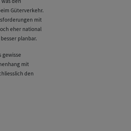
, was den
beim Güterverkehr.
usforderungen mit
och eher national
 besser planbar.
s gewisse
menhang mit
hliesslich den