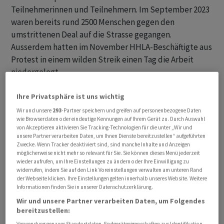
Teilnehmerinnen und Teilnehmern. Im September 2023
waren bereits rund 2500 Menschen gegen den
umstrittenen Deal auf die Strasse gegangen.
Ausserdem hatten im November HHLA-Beschäftigte aus
Protest in einem wilden Streik einen Tag die Arbeit
niedergelegt.
Etliche Redner gingen vor allem die regierende SPD mit
Ihre Privatsphäre ist uns wichtig
Bürgermeister Peter Tschentscher, Wirtschaftssenatorin
Wir und unsere
293
-Partner speichern und greifen auf personenbezogene Daten
wie Browserdaten oder eindeutige Kennungen auf Ihrem Gerät zu. Durch Auswahl
Melanie Leonhard und Finanzsenator Andreas Dressel
von Akzeptieren aktivieren Sie Tracking-Technologien für die unter „Wir und
(alle SPD) an. Sie warfen ihr eine Umverteilung
unsere Partner verarbeiten Daten, um Ihnen Dienste bereitzustellen“ aufgeführten
Zwecke. Wenn Tracker deaktiviert sind, sind manche Inhalte und Anzeigen
gesellschaftlichen Reichtums vor. Früher hätten die
möglicherweise nicht mehr so relevant für Sie. Sie können dieses Menü jederzeit
Hafenarbeiter die SPD vor allem wegen ihrer Nähe zu
wieder aufrufen, um Ihre Einstellungen zu ändern oder Ihre Einwilligung zu
den Arbeitern und ihres sozialen Engagements
widerrufen, indem Sie auf den Link Voreinstellungen verwalten am unteren Rand
der Webseite klicken. Ihre Einstellungen gelten innerhalb unseres Website. Weitere
geschlossen gewählt. Das sei nun vorbei. Die lautstark
Informationen finden Sie in unserer Datenschutzerklärung.
Protestierenden warnten den Senat «MSC zieht Euch
Wir und unsere Partner verarbeiten Daten, um Folgendes
über den Tisch» und trugen Schilder mit der Aufschrift
bereitzustellen:
«Unser Hafen - Nicht Euer Casino».
Verwendung genauer Standortdaten. Endgeräteeigenschaften zur Identifikation