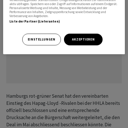
aktiv abfragen. Speichern von oder Zugriff auf Informationen auf einem Endgerät.
Personalisierte Werbung und Inhalte, Messung von Werbeleistung und der
Performance von Inhalten, Zielgruppenforschung sowie Entwicklung und
Verbesserung von Angeboten.
Liste der Partner (Lieferanten)
EINSTELLUNGEN
AKZEPTIEREN
Hamburgs rot-grüner Senat hat den vereinbarten
Einstieg des Hapag-Lloyd -Rivalen bei der HHLA bereits
offiziell beschlossen und eine entsprechende
Drucksache an die Bürgerschaft weitergeleitet, die den
Deal im Mai abschliessend beschliessen könnte. Die