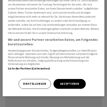
wie Browserdaten oder eindeutige Kennungen auf Ihrem Gerät zu. Durch Auswahl
können, auch wenn nicht sofort Hilfe bereitsteht». Allen
von Akzeptieren aktivieren Sie Tracking-Technologien für die unter „Wir und
unsere Partner verarbeiten Daten, um Ihnen Dienste bereitzustellen“ aufgeführten
Menschen an Bord wünschte der Kapitän eine sichere
Zwecke. Wenn Tracker deaktiviert sind, sind manche Inhalte und Anzeigen
Heimreise.
möglicherweise nicht mehr so relevant für Sie. Sie können dieses Menü jederzeit
wieder aufrufen, um Ihre Einstellungen zu ändern oder Ihre Einwilligung zu
widerrufen, indem Sie auf den Link Voreinstellungen verwalten am unteren Rand
Am Sonntag war das Schiff an der spanischen Ferieninsel
der Webseite klicken. Ihre Einstellungen gelten innerhalb unseres Website. Weitere
Informationen finden Sie in unserer Datenschutzerklärung.
Teneriffa angekommen. Am Montag sollten die
Wir und unsere Partner verarbeiten Daten, um Folgendes
restlichen Passagiere und ein Grossteil der Besatzung
bereitzustellen:
evakuiert werden. Die «Hondius» soll heute Abend
Verwendung genauer Standortdaten. Endgeräteeigenschaften zur Identifikation
wieder in See stechen und nach Rotterdam
aktiv abfragen. Speichern von oder Zugriff auf Informationen auf einem Endgerät.
fahren./ab/DP/jha
Personalisierte Werbung und Inhalte, Messung von Werbeleistung und der
Performance von Inhalten, Zielgruppenforschung sowie Entwicklung und
Verbesserung von Angeboten.
Liste der Partner (Lieferanten)
(AWP)
EINSTELLUNGEN
AKZEPTIEREN