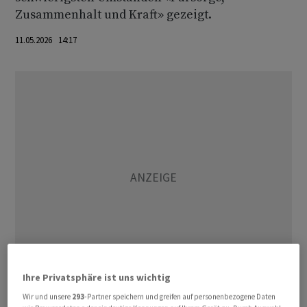
Zusammenhalt und Kraft» gezeigt.
11.05.2026 14:17
Ihre Privatsphäre ist uns wichtig
Wir und unsere
293
-Partner speichern und greifen auf personenbezogene Daten
Er habe gesehen, dass «Menschen einander vertrauen