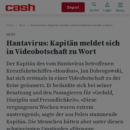
Depot
Suche
Login
Menu
Home
News
Hantavirus: Kapitän meldet sich in Videobotschaft zu Wort
NEWS
Hantavirus: Kapitän meldet sich
in Videobotschaft zu Wort
Der Kapitän des vom Hantavirus betroffenen
Kreuzfahrtschiffes «Hondius», Jan Dobrogowski,
hat sich erstmals in einer Videobotschaft zu der
Krise geäussert. Er bedankte sich bei seiner
Besatzung und den Passagieren für «Geduld,
Disziplin und Freundlichkeit». «Diese
vergangenen Wochen waren extrem
anstrengend», sagte der aus Polen stammende
Kapitän. Die Menschen hätten aber unter diesen
schwierigsten Umständen «Fürsorge,