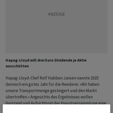
Hapag-Lloyd will drei Euro Dividende je Aktie
ausschütten
Hapag-Lloyd-Chef Rolf Habben Jansen nannte 2025
dennoch ein gutes Jahr für die Reederei. «Wir haben
unsere Transportmenge gesteigert und den Markt
übertroffen.» Angesichts des Ergebnisses wollen
Vorstand und Aufsichtsrat der Hauptversammlung eine
Dividende in Höhe von 3,00 Euro je Aktie vorschlagen.