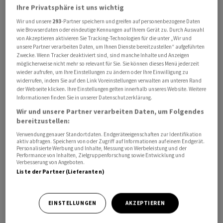
Das entspreche einer Gesamtausschüttung von etwa
Ihre Privatsphäre ist uns wichtig
500 Millionen Euro.
Wir und unsere
293
-Partner speichern und greifen auf personenbezogene Daten
wie Browserdaten oder eindeutige Kennungen auf Ihrem Gerät zu. Durch Auswahl
von Akzeptieren aktivieren Sie Tracking-Technologien für die unter „Wir und
Die Hansestadt Hamburg kann sich damit als
unsere Partner verarbeiten Daten, um Ihnen Dienste bereitzustellen“ aufgeführten
Anteilseignerin auf voraussichtlich 73 Millionen Euro vor
Zwecke. Wenn Tracker deaktiviert sind, sind manche Inhalte und Anzeigen
möglicherweise nicht mehr so relevant für Sie. Sie können dieses Menü jederzeit
Steuern freuen - nach rund 200 Millionen im
wieder aufrufen, um Ihre Einstellungen zu ändern oder Ihre Einwilligung zu
vergangenen Jahr. Die mit Abstand höchste Dividende
widerrufen, indem Sie auf den Link Voreinstellungen verwalten am unteren Rand
der Webseite klicken. Ihre Einstellungen gelten innerhalb unseres Website. Weitere
erhielt Hamburg während der Corona-Pandemie.
Informationen finden Sie in unserer Datenschutzerklärung.
Damals überwies Hapag-Lloyd für das Geschäftsjahr
Wir und unsere Partner verarbeiten Daten, um Folgendes
2022 mehr als 1,5 Milliarden Euro an die Stadt.
bereitzustellen:
Verwendung genauer Standortdaten. Endgeräteeigenschaften zur Identifikation
Habben Jansen sieht schwierige Zeiten kommen
aktiv abfragen. Speichern von oder Zugriff auf Informationen auf einem Endgerät.
Personalisierte Werbung und Inhalte, Messung von Werbeleistung und der
Performance von Inhalten, Zielgruppenforschung sowie Entwicklung und
Verbesserung von Angeboten.
Für das laufende Geschäftsjahr sieht Habben Jansen
Liste der Partner (Lieferanten)
schwierige Zeiten auf die Reederei zukommen. Schon
zu Beginn des Jahres hätten ungünstige
Wetterbedingungen die Geschäftsentwicklung belastet.
EINSTELLUNGEN
AKZEPTIEREN
«Ausserdem führt der Konflikt im Nahen Osten nun zu