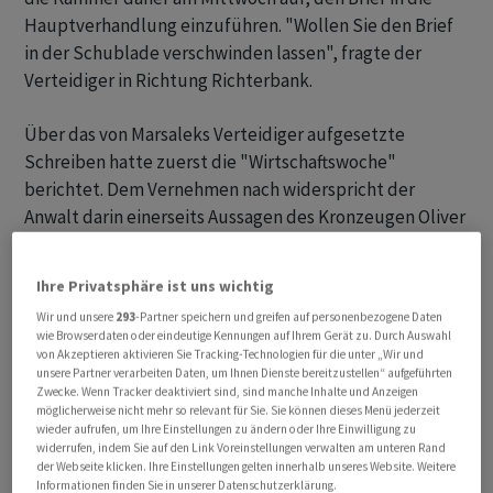
Hauptverhandlung einzuführen. "Wollen Sie den Brief
in der Schublade verschwinden lassen", fragte der
Verteidiger in Richtung Richterbank.
Über das von Marsaleks Verteidiger aufgesetzte
Schreiben hatte zuerst die "Wirtschaftswoche"
berichtet. Dem Vernehmen nach widerspricht der
Anwalt darin einerseits Aussagen des Kronzeugen Oliver
Bellenhaus und andererseits der Einschätzung des
Insolvenzverwalters, dass ein Grossteil der Wirecard-
Ihre Privatsphäre ist uns wichtig
Geschäfte erfunden gewesen sei. Das würde die
Wir und unsere
293
-Partner speichern und greifen auf personenbezogene Daten
Verteidigung Brauns stützen.
wie Browserdaten oder eindeutige Kennungen auf Ihrem Gerät zu. Durch Auswahl
von Akzeptieren aktivieren Sie Tracking-Technologien für die unter „Wir und
unsere Partner verarbeiten Daten, um Ihnen Dienste bereitzustellen“ aufgeführten
Laut Anklage bildeten der seit Sommer 2020 in
Zwecke. Wenn Tracker deaktiviert sind, sind manche Inhalte und Anzeigen
Untersuchungshaft sitzende Vorstandschef und seine
möglicherweise nicht mehr so relevant für Sie. Sie können dieses Menü jederzeit
wieder aufrufen, um Ihre Einstellungen zu ändern oder Ihre Einwilligung zu
Komplizen eine kriminelle Betrügerbande. Sie sollen
widerrufen, indem Sie auf den Link Voreinstellungen verwalten am unteren Rand
Banken und Investoren nicht vorhandene Geschäfte
der Webseite klicken. Ihre Einstellungen gelten innerhalb unseres Website. Weitere
Informationen finden Sie in unserer Datenschutzerklärung.
vorgegaukelt haben, um mit Hilfe von Krediten in