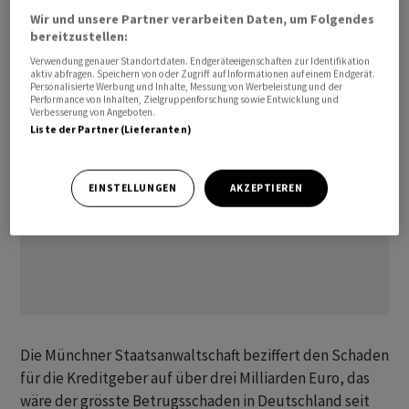
Milliardenhöhe ihr defizitäres Unternehmen über
Wir und unsere Partner verarbeiten Daten, um Folgendes
bereitzustellen:
Wasser zu halten.
Verwendung genauer Standortdaten. Endgeräteeigenschaften zur Identifikation
aktiv abfragen. Speichern von oder Zugriff auf Informationen auf einem Endgerät.
Personalisierte Werbung und Inhalte, Messung von Werbeleistung und der
Performance von Inhalten, Zielgruppenforschung sowie Entwicklung und
Verbesserung von Angeboten.
Liste der Partner (Lieferanten)
EINSTELLUNGEN
AKZEPTIEREN
Die Münchner Staatsanwaltschaft beziffert den Schaden
für die Kreditgeber auf über drei Milliarden Euro, das
wäre der grösste Betrugsschaden in Deutschland seit