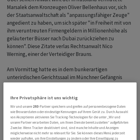
Marsalek dem Kronzeugen Oliver Bellenhaus vor, sich
der Staatsanwaltschaft als "anpassungsfähiger Zeuge"
angedient zu haben, um sich später "in Freiheit mit von
ihm veruntreuten Firmengeldern in Millionenhöhe als
geläuterter Büsser nach Dubai zurückziehen zu
können". Diese Zitate verlas Rechtsanwalt Nico
Werning, einer der Verteidiger Brauns.
Am Vormittag hatte es in dem bunkerartigen
unterirdischen Gerichtssaal im Münchner Gefängnis
Stadelheim zunächst Wortgefechte gegeben. "Wollen
Sie den Brief in der Schublade verschwinden lassen?",
Ihre Privatsphäre ist uns wichtig
fragte Brauns verärgerter Verteidiger Alfred Dierlamm
Wir und unsere
293
-Partner speichern und greifen auf personenbezogene Daten
in Richtung Richterbank.
wie Browserdaten oder eindeutige Kennungen auf Ihrem Gerät zu. Durch Auswahl
von Akzeptieren aktivieren Sie Tracking-Technologien für die unter „Wir und
unsere Partner verarbeiten Daten, um Ihnen Dienste bereitzustellen“ aufgeführten
Wie den im Gerichtssaal verlesenen Zitaten weiter zu
Zwecke. Wenn Tracker deaktiviert sind, sind manche Inhalte und Anzeigen
entnehmen war, widerspricht Marsalek nicht nur
möglicherweise nicht mehr so relevant für Sie. Sie können dieses Menü jederzeit
Aussagen des Kronzeugen, sondern auch der
wieder aufrufen, um Ihre Einstellungen zu ändern oder Ihre Einwilligung zu