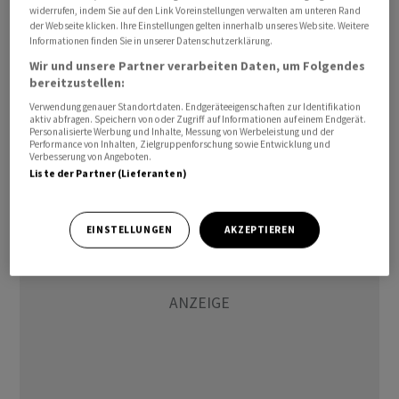
widerrufen, indem Sie auf den Link Voreinstellungen verwalten am unteren Rand
Einschätzung des Insolvenzverwalters, dass ein
der Webseite klicken. Ihre Einstellungen gelten innerhalb unseres Website. Weitere
Grossteil der Wirecard-Geschäfte erfunden gewesen sei.
Informationen finden Sie in unserer Datenschutzerklärung.
Das würde die Verteidigung Brauns stützen. Dessen
Wir und unsere Partner verarbeiten Daten, um Folgendes
bereitzustellen:
Anwälte beantragten die Verlesung des vollständigen
Schreibens in der Hauptverhandlung. Die Kammer
Verwendung genauer Standortdaten. Endgeräteeigenschaften zur Identifikation
aktiv abfragen. Speichern von oder Zugriff auf Informationen auf einem Endgerät.
entschied zunächst nicht über den Antrag, sondern
Personalisierte Werbung und Inhalte, Messung von Werbeleistung und der
Performance von Inhalten, Zielgruppenforschung sowie Entwicklung und
beendete den Prozesstag.
Verbesserung von Angeboten.
Liste der Partner (Lieferanten)
EINSTELLUNGEN
AKZEPTIEREN