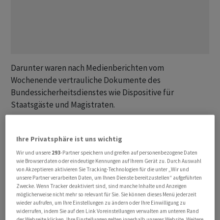
Darunter waren nach Medienberichten vom
Wochenende vertrauliche Dokumente des
Bundessicherheitsdienstes wie Dispositive für
Staatsgäste und Magistraten.
Nach Angaben des NCSC wurden die heiklen Daten in
Ihre Privatsphäre ist uns wichtig
der Nacht auf den 14. Juni von der Gruppierung "Play"
im Darknet aufgeschaltet. In der Zwischenzeit seien sie
Wir und unsere
293
-Partner speichern und greifen auf personenbezogene Daten
wie Browserdaten oder eindeutige Kennungen auf Ihrem Gerät zu. Durch Auswahl
aber wieder von dieser Seite entfernt worden,
von Akzeptieren aktivieren Sie Tracking-Technologien für die unter „Wir und
respektive nicht mehr herunterladbar, teilte das NCSC
unsere Partner verarbeiten Daten, um Ihnen Dienste bereitzustellen“ aufgeführten
Zwecke. Wenn Tracker deaktiviert sind, sind manche Inhalte und Anzeigen
am Sonntag gegenüber der Nachrichtenagentur
möglicherweise nicht mehr so relevant für Sie. Sie können dieses Menü jederzeit
Keystone-SDA mit.
wieder aufrufen, um Ihre Einstellungen zu ändern oder Ihre Einwilligung zu
widerrufen, indem Sie auf den Link Voreinstellungen verwalten am unteren Rand
der Webseite klicken. Ihre Einstellungen gelten innerhalb unseres Website. Weitere