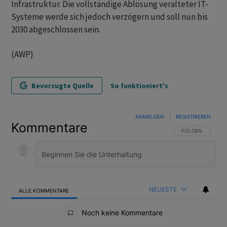
Infrastruktur. Die vollständige Ablösung veralteter IT-
Systeme werde sich jedoch verzögern und soll nun bis
2030 abgeschlossen sein.
(AWP)
Bevorzugte Quelle
So funktioniert's
ANMELDEN
|
REGISTRIEREN
Kommentare
FOLGE DIESER U
FOLGEN
NEUESTE
ALLE KOMMENTARE
Alle Kommentare
Noch keine Kommentare