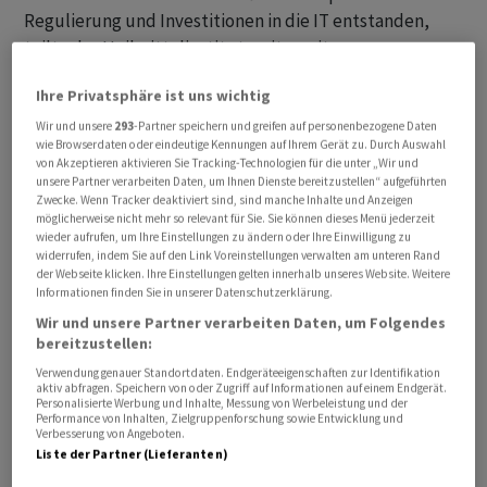
Regulierung und Investitionen in die IT entstanden,
teilte das Heilmittelinstitut weiter mit.
Ihre Privatsphäre ist uns wichtig
Um die Finanzen zu stabilisieren, hatte der Institutsrat
im November des vergangenen Jahres einschneidende
Wir und unsere
293
-Partner speichern und greifen auf personenbezogene Daten
wie Browserdaten oder eindeutige Kennungen auf Ihrem Gerät zu. Durch Auswahl
Massnahmen ergriffen: Bis 2027 sollen 45 von 510
von Akzeptieren aktivieren Sie Tracking-Technologien für die unter „Wir und
Vollzeitstellen abgebaut werden. Zudem sollen die
unsere Partner verarbeiten Daten, um Ihnen Dienste bereitzustellen“ aufgeführten
Zwecke. Wenn Tracker deaktiviert sind, sind manche Inhalte und Anzeigen
Sachkosten um rund sechs Millionen Franken sinken.
möglicherweise nicht mehr so relevant für Sie. Sie können dieses Menü jederzeit
wieder aufrufen, um Ihre Einstellungen zu ändern oder Ihre Einwilligung zu
widerrufen, indem Sie auf den Link Voreinstellungen verwalten am unteren Rand
Zur Verbesserung der Lage sollen auch ein erhöhter
der Webseite klicken. Ihre Einstellungen gelten innerhalb unseres Website. Weitere
Bundesbeitrag ab 2027 und eine neue Gebühr für
Informationen finden Sie in unserer Datenschutzerklärung.
Medizinprodukte beitragen. Der Bundesrat hatte Ende
Wir und unsere Partner verarbeiten Daten, um Folgendes
Mai zusätzliche 2,7 Millionen Franken für Swissmedic
bereitzustellen:
gesprochen. Damit steigt der Bundesbeitrag auf neu 22
Verwendung genauer Standortdaten. Endgeräteeigenschaften zur Identifikation
aktiv abfragen. Speichern von oder Zugriff auf Informationen auf einem Endgerät.
Millionen Franken.
Personalisierte Werbung und Inhalte, Messung von Werbeleistung und der
Performance von Inhalten, Zielgruppenforschung sowie Entwicklung und
Verbesserung von Angeboten.
Liste der Partner (Lieferanten)