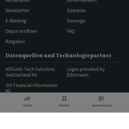
Börsenabos
Börsenlexikon
Newsletter
Sparplan
E-Banking
Vorsorge
Depot eröffnen
FAQ
Ratgeber
Datenquellen und Technologiepartner
Allfunds Tech Solutions
Logos provided by
Switzerland AG
Elbstream
SIX Financial Information
AG
Teilen
Merken
Kommentare
Ringier AG | Ringier Medien Schweiz
16
weitere Publikationen