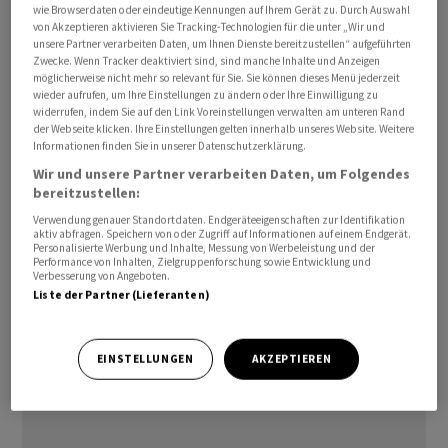
wie Browserdaten oder eindeutige Kennungen auf Ihrem Gerät zu. Durch Auswahl
von 103,20 Franken je Anteil.
von Akzeptieren aktivieren Sie Tracking-Technologien für die unter „Wir und
unsere Partner verarbeiten Daten, um Ihnen Dienste bereitzustellen“ aufgeführten
Zwecke. Wenn Tracker deaktiviert sind, sind manche Inhalte und Anzeigen
Anlässlich des Abschlusses der Kapitalerhöhung
möglicherweise nicht mehr so relevant für Sie. Sie können dieses Menü jederzeit
informierte der Fonds zudem über den Geschäftsgang
wieder aufrufen, um Ihre Einstellungen zu ändern oder Ihre Einwilligung zu
widerrufen, indem Sie auf den Link Voreinstellungen verwalten am unteren Rand
im ersten Halbjahr. Auf Basis vorläufiger Zahlen
der Webseite klicken. Ihre Einstellungen gelten innerhalb unseres Website. Weitere
erwartet die Fondsleitung einen Nettoertrag von rund
Informationen finden Sie in unserer Datenschutzerklärung.
1,55 Fr. je Anteil und sieht sich damit auf Kurs, das
Wir und unsere Partner verarbeiten Daten, um Folgendes
bereitzustellen:
Ausschüttungsziel von mindestens 2,80 Fr. je Anteil für
das Gesamtjahr erneut zu erreichen. Die
Verwendung genauer Standortdaten. Endgeräteeigenschaften zur Identifikation
aktiv abfragen. Speichern von oder Zugriff auf Informationen auf einem Endgerät.
Leerstandsquote liegt weiterhin bei rund 3 Prozent.
Personalisierte Werbung und Inhalte, Messung von Werbeleistung und der
Performance von Inhalten, Zielgruppenforschung sowie Entwicklung und
Verbesserung von Angeboten.
yz/rw
Liste der Partner (Lieferanten)
(AWP)
EINSTELLUNGEN
AKZEPTIEREN