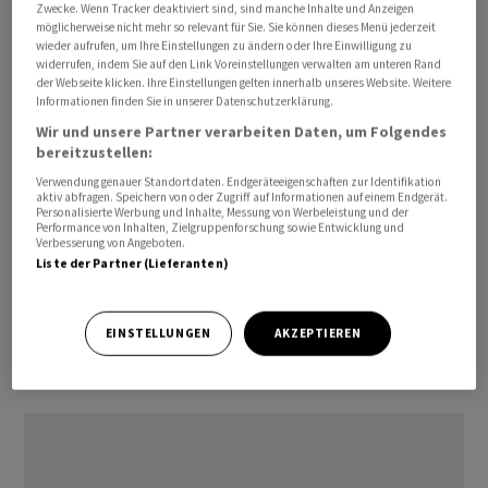
Zwecke. Wenn Tracker deaktiviert sind, sind manche Inhalte und Anzeigen
Heraeus wird den Angaben zufolge das erste
möglicherweise nicht mehr so relevant für Sie. Sie können dieses Menü jederzeit
ausländische Unternehmen, das sich an dem
wieder aufrufen, um Ihre Einstellungen zu ändern oder Ihre Einwilligung zu
widerrufen, indem Sie auf den Link Voreinstellungen verwalten am unteren Rand
japanischen Start-up beteiligt. Dessen Technik basiert
der Webseite klicken. Ihre Einstellungen gelten innerhalb unseres Website. Weitere
den Angaben zufolge auf der Verwendung von
Informationen finden Sie in unserer Datenschutzerklärung.
Edelmetallen, die wiederum einen der wichtigsten
Wir und unsere Partner verarbeiten Daten, um Folgendes
bereitzustellen:
Unternehmensbereiche der Heraeus-Gruppe
darstellen. Die Investmentsumme liegt im einstelligen
Verwendung genauer Standortdaten. Endgeräteeigenschaften zur Identifikation
aktiv abfragen. Speichern von oder Zugriff auf Informationen auf einem Endgerät.
Millionen-Euro-Bereich.
Personalisierte Werbung und Inhalte, Messung von Werbeleistung und der
Performance von Inhalten, Zielgruppenforschung sowie Entwicklung und
Verbesserung von Angeboten.
Heraeus hat über 100 Sitze in 40 Ländern. In der Schweiz
Liste der Partner (Lieferanten)
ist Heraeus in Mendrisio, Yverdon und Zürich
vertreten./mba/DP/jha/ls
EINSTELLUNGEN
AKZEPTIEREN
(AWP)