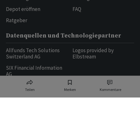
Depot eröffnen
FAQ
Ratgeber
Datenquellen und Technologiepartner
Allfunds Tech Solutions
Logos provided by
Switzerland AG
Elbstream
SIX Financial Information
AG
Teilen
Merken
Kommentare
Ringier AG | Ringier Medien Schweiz
16
weitere Publikationen