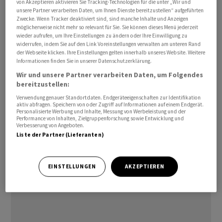
von Akzeptieren aktivieren Sie Tracking-Technologien für die unter „Wir und
der grösste Anteilseigner bei dem MDax -Konzern.
unsere Partner verarbeiten Daten, um Ihnen Dienste bereitzustellen“ aufgeführten
Zwecke. Wenn Tracker deaktiviert sind, sind manche Inhalte und Anzeigen
möglicherweise nicht mehr so relevant für Sie. Sie können dieses Menü jederzeit
Auch die übrigen Vorschläge des Unternehmens gingen
wieder aufrufen, um Ihre Einstellungen zu ändern oder Ihre Einwilligung zu
widerrufen, indem Sie auf den Link Voreinstellungen verwalten am unteren Rand
bei den Aktionären glatt durch: Sie stimmten allen
der Webseite klicken. Ihre Einstellungen gelten innerhalb unseres Website. Weitere
Punkten zu, einschliesslich der Dividende von 1 Euro
Informationen finden Sie in unserer Datenschutzerklärung.
pro Aktie./ceb/DP/jha
Wir und unsere Partner verarbeiten Daten, um Folgendes
bereitzustellen:
(AWP)
Verwendung genauer Standortdaten. Endgeräteeigenschaften zur Identifikation
aktiv abfragen. Speichern von oder Zugriff auf Informationen auf einem Endgerät.
Personalisierte Werbung und Inhalte, Messung von Werbeleistung und der
Performance von Inhalten, Zielgruppenforschung sowie Entwicklung und
Verbesserung von Angeboten.
Liste der Partner (Lieferanten)
EINSTELLUNGEN
AKZEPTIEREN