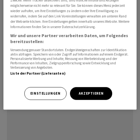
Zwecke. Wenn Tracker deaktiviert sind, sind manche Inhalte und Anzeigen
möglicherweise nicht mehr so relevant für Sie. Sie können dieses Menü jederzeit
veröffentlicht.
wieder aufrufen, um Ihre Einstellungen zu ändern oder Ihre Einwilligung zu
widerrufen, indem Sie auf den Link Voreinstellungen verwalten am unteren Rand
Im März 2023 war eine Untersuchung gegen die Gruppe
der Webseite klicken. Ihre Einstellungen gelten innerhalb unseres Website. Weitere
Informationen finden Sie in unserer Datenschutzerklärung.
eröffnet worden, gegen den Sanktionsbescheid hatte
Wir und unsere Partner verarbeiten Daten, um Folgendes
das Unternehmen Beschwerde eingereicht. Diese wurde
bereitzustellen:
abgewiesen und nachdem Highlight Event and
Verwendung genauer Standortdaten. Endgeräteeigenschaften zur Identifikation
Entertainment auf die Ergreifung eines Rechtsmittels
aktiv abfragen. Speichern von oder Zugriff auf Informationen auf einem Endgerät.
Personalisierte Werbung und Inhalte, Messung von Werbeleistung und der
verzichtete sei der Entscheid rechtskräftig.
Performance von Inhalten, Zielgruppenforschung sowie Entwicklung und
Verbesserung von Angeboten.
Liste der Partner (Lieferanten)
dm/kw
(AWP)
EINSTELLUNGEN
AKZEPTIEREN