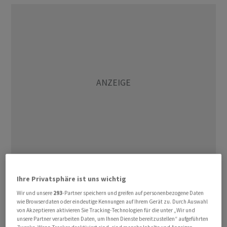
Die Busse sei wegen einer grobfahrlässigen,
Ihre Privatsphäre ist uns wichtig
mittelschweren Verletzung der Vorschriften zur Ad hoc-
Wir und unsere
293
-Partner speichern und greifen auf personenbezogene Daten
Publizität verhängt worden, teilte die SIX Exchange
wie Browserdaten oder eindeutige Kennungen auf Ihrem Gerät zu. Durch Auswahl
von Akzeptieren aktivieren Sie Tracking-Technologien für die unter „Wir und
Regulation (SER) am Freitag mit. So wurde der
unsere Partner verarbeiten Daten, um Ihnen Dienste bereitzustellen“ aufgeführten
Geschäftsbericht 2021 nicht mittels Ad hoc-Mitteilung