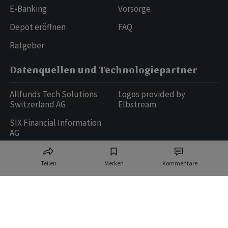
E-Banking
Vorsorge
Depot eröffnen
FAQ
Ratgeber
Datenquellen und Technologiepartner
Allfunds Tech Solutions
Logos provided by
Switzerland AG
Elbstream
SIX Financial Information
AG
Teilen
Merken
Kommentare
Ringier AG | Ringier Medien Schweiz
16
weitere Publikationen