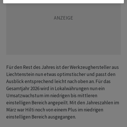
Für den Rest des Jahres ist der Werkzeughersteller aus
Liechtenstein nun etwas optimstischer und passt den
Ausblick entsprechend leicht nach oben an. Für das
Gesamtjahr 2026 wird in Lokalwährungen nun ein
Umsatzwachstum im niedrigen bis mittleren
einstelligen Bereich angepeilt. Mit den Jahreszahlen im
März war Hilti noch von einem Plus im niedrigen
einstelligen Bereich ausgegangen.