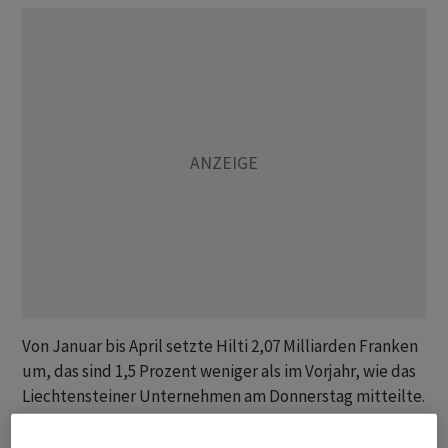
Von Januar bis April setzte Hilti 2,07 Milliarden Franken
um, das sind 1,5 Prozent weniger als im Vorjahr, wie das
Liechtensteiner Unternehmen am Donnerstag mitteilte.
Die Aufwertung des Frankens sorgte für einen nochmals
stärkeren negativen Währungseffekt von 6,2