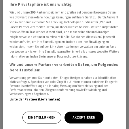
Ihre Privatsphäre ist uns wichtig
Prozentpunkten. In Lokalwährungen lag das Wachstum
Wir und unsere
293
-Partner speichern und greifen auf personenbezogene Daten
damit bei 4,7 Prozent.
wie Browserdaten oder eindeutige Kennungen auf Ihrem Gerät zu. Durch Auswahl
von Akzeptieren aktivieren Sie Tracking-Technologien für die unter „Wir und
Europa bleibt schwach, andere Märkte stark
unsere Partner verarbeiten Daten, um Ihnen Dienste bereitzustellen“ aufgeführten
Zwecke. Wenn Tracker deaktiviert sind, sind manche Inhalte und Anzeigen
möglicherweise nicht mehr so relevant für Sie. Sie können dieses Menü jederzeit
Im grössten Markt Europa stieg der Umsatz in
wieder aufrufen, um Ihre Einstellungen zu ändern oder Ihre Einwilligung zu
widerrufen, indem Sie auf den Link Voreinstellungen verwalten am unteren Rand
Lokalwährungen um moderate 0,8 Prozent. Hier sei das
der Webseite klicken. Ihre Einstellungen gelten innerhalb unseres Website. Weitere
Marktumfeld anhaltend schwach, so die Mitteilung. In
Informationen finden Sie in unserer Datenschutzerklärung.
Amerika lief es hingegen deutlich besser: Der Umsatz
Wir und unsere Partner verarbeiten Daten, um Folgendes
(LW) stieg um 9,6 Prozent. Auch im Mittleren Osten und
bereitzustellen:
Afrika konnte Hilti ein kräftiges Plus von 17,5 Prozent
Verwendung genauer Standortdaten. Endgeräteeigenschaften zur Identifikation
aktiv abfragen. Speichern von oder Zugriff auf Informationen auf einem Endgerät.
verbuchen. In Asien/Pazifik sei das Umfeld zwar weiter
Personalisierte Werbung und Inhalte, Messung von Werbeleistung und der
Performance von Inhalten, Zielgruppenforschung sowie Entwicklung und
heterogen, dennoch steht ein Zuwachs von 6,6 Prozent
Verbesserung von Angeboten.
zu Buche.
Liste der Partner (Lieferanten)
EINSTELLUNGEN
AKZEPTIEREN