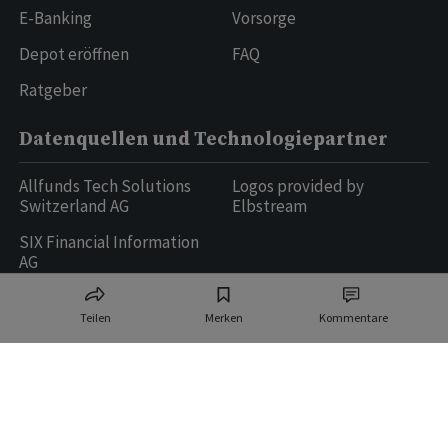
E-Banking
Vorsorge
Depot eröffnen
FAQ
Ratgeber
Datenquellen und Technologiepartner
Allfunds Tech Solutions
Logos provided by
Switzerland AG
Elbstream
SIX Financial Information
AG
Teilen
Merken
Kommentare
Ringier AG | Ringier Medien Schweiz
16
weitere Publikationen