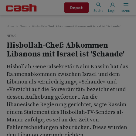
Depot
Suche
Login
Menu
Home
News
Hisbollah-Chef: Abkommen Libanons mit Israel ist 'Schande'
NEWS
Hisbollah-Chef: Abkommen
Libanons mit Israel ist 'Schande'
Hisbollah-Generalsekretär Naim Kassim hat das
Rahmenabkommen zwischen Israel und dem
Libanon als «Erniedrigung», «Schande» und
«Verzicht auf die Souveränität» bezeichnet und
dessen Aufhebung gefordert. An die
libanesische Regierung gerichtet, sagte Kassim
einem Statement des Hisbollah-TV-Senders al-
Manar zufolge, es sei an der Zeit von
Fehlentscheidungen abzurücken. Diese würden
den Libanon zugrunde richten.