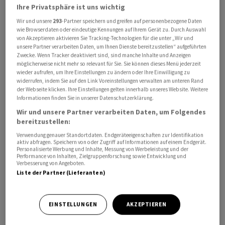
Ihre Privatsphäre ist uns wichtig
Hisbollah geknüpft werde. Dies überschreite «rote
Linien», ermögliche Israel Einfluss auf innere
Wir und unsere
293
-Partner speichern und greifen auf personenbezogene Daten
wie Browserdaten oder eindeutige Kennungen auf Ihrem Gerät zu. Durch Auswahl
Angelegenheiten des Libanon und legitimiere eine
von Akzeptieren aktivieren Sie Tracking-Technologien für die unter „Wir und
fortgesetzte Besatzung.
unsere Partner verarbeiten Daten, um Ihnen Dienste bereitzustellen“ aufgeführten
Zwecke. Wenn Tracker deaktiviert sind, sind manche Inhalte und Anzeigen
möglicherweise nicht mehr so relevant für Sie. Sie können dieses Menü jederzeit
Fortsetzung des Widerstandes gegen Israel
wieder aufrufen, um Ihre Einstellungen zu ändern oder Ihre Einwilligung zu
widerrufen, indem Sie auf den Link Voreinstellungen verwalten am unteren Rand
der Webseite klicken. Ihre Einstellungen gelten innerhalb unseres Website. Weitere
Die Hisbollah werde ihren «Widerstand» gegen Israel
Informationen finden Sie in unserer Datenschutzerklärung.
fortsetzen, sagte Kassim. Man werde mit politischen
Wir und unsere Partner verarbeiten Daten, um Folgendes
und internationalen Mitteln auf einen vollständigen
bereitzustellen:
israelischen Rückzug drängen und «als Widerstand auf
Verwendung genauer Standortdaten. Endgeräteeigenschaften zur Identifikation
aktiv abfragen. Speichern von oder Zugriff auf Informationen auf einem Endgerät.
dem Schlachtfeld» aktiv bleiben, bis die Besatzung
Personalisierte Werbung und Inhalte, Messung von Werbeleistung und der
Performance von Inhalten, Zielgruppenforschung sowie Entwicklung und
beendet sei.
Verbesserung von Angeboten.
Liste der Partner (Lieferanten)
Regierungsvertreter Israels und des Libanons hatten
seit mehreren Tagen unter Vermittlung der USA in
EINSTELLUNGEN
AKZEPTIEREN
Washington verhandelt. Die Schiiten-Miliz - die als
wichtigster nichtstaatlicher Verbündeter Irans gilt -