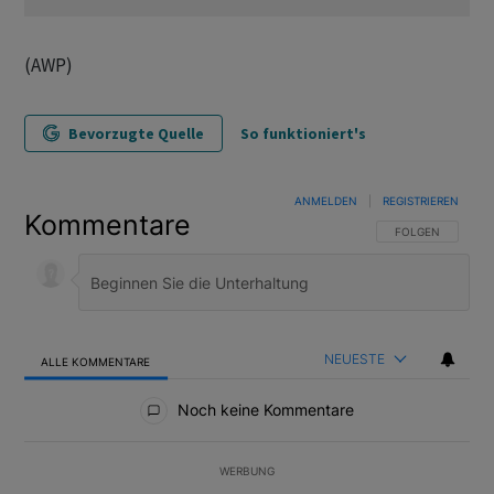
(AWP)
Bevorzugte Quelle
So funktioniert's
ANMELDEN
|
REGISTRIEREN
Kommentare
FOLGE DIESER U
FOLGEN
NEUESTE
ALLE KOMMENTARE
Alle Kommentare
Noch keine Kommentare
WERBUNG