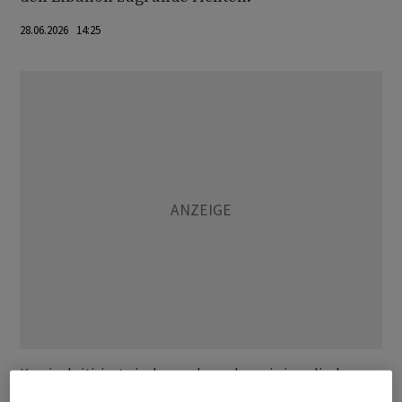
28.06.2026 14:25
Kassim kritisierte insbesondere, dass ein israelischer
Rückzug aus dem Südlibanon an die Entwaffnung der