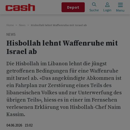
Depot
Suche
Login
Menu
Home
News
Hisbollah lehnt Waffenruhe mit Israel ab
NEWS
Hisbollah lehnt Waffenruhe mit
Israel ab
Die Hisbollah im Libanon lehnt die jüngst
getroffenen Bedingungen für eine Waffenruhe
mit Israel ab. «Das angekündigte Abkommen ist
ein Fahrplan zur Zerstörung eines Teils des
libanesischen Volkes und zur Unterwerfung des
übrigen Teils», hiess es in einer im Fernsehen
verlesenen Erklärung von Hisbollah-Chef Naim
Kassim.
04.06.2026 15:02