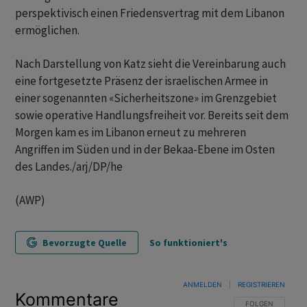
perspektivisch einen Friedensvertrag mit dem Libanon
ermöglichen.
Nach Darstellung von Katz sieht die Vereinbarung auch
eine fortgesetzte Präsenz der israelischen Armee in
einer sogenannten «Sicherheitszone» im Grenzgebiet
sowie operative Handlungsfreiheit vor. Bereits seit dem
Morgen kam es im Libanon erneut zu mehreren
Angriffen im Süden und in der Bekaa-Ebene im Osten
des Landes./arj/DP/he
(AWP)
Bevorzugte Quelle
So funktioniert's
ANMELDEN
|
REGISTRIEREN
Kommentare
FOLGE DIESER U
FOLGEN