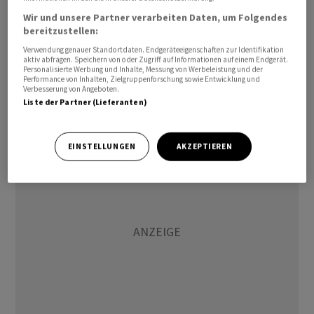
und den Wiederaufbau einschliessen müsse. Solange
Wir und unsere Partner verarbeiten Daten, um Folgendes
Besatzung und Angriffe andauerten, werde der
bereitzustellen:
«Widerstand» fortgesetzt. «Solange unsere Dörfer
Verwendung genauer Standortdaten. Endgeräteeigenschaften zur Identifikation
aktiv abfragen. Speichern von oder Zugriff auf Informationen auf einem Endgerät.
unsicher, bombardiert und zerstört sind und unsere
Personalisierte Werbung und Inhalte, Messung von Werbeleistung und der
Bevölkerung getötet wird», werden auch die
Performance von Inhalten, Zielgruppenforschung sowie Entwicklung und
Verbesserung von Angeboten.
israelischen Ortschaften nicht sicher sein, hiess es
Liste der Partner (Lieferanten)
weiter.
EINSTELLUNGEN
AKZEPTIEREN