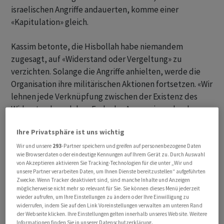
israelischen Angriffe andauerten, komme einer
«Kapitulation» gleich.
Kassim betonte, die Hisbollah habe niemandem
zugesagt, auf «Widerstand oder Vergeltung» zu
verzichten. Solange die Angriffe anhielten, werde die
Organisation ihre militärischen Aktionen fortsetzen. «Wir
lehnen jede Verknüpfung zwischen der Existenz des
Widerstands und dem Ende der Aggression oder dem
Rückzug Israels ab», hiess es.
Ihre Privatsphäre ist uns wichtig
Solange Angriffe andauern, wird «Widerstand»
Wir und unsere
293
-Partner speichern und greifen auf personenbezogene Daten
wie Browserdaten oder eindeutige Kennungen auf Ihrem Gerät zu. Durch Auswahl
fortgesetzt
von Akzeptieren aktivieren Sie Tracking-Technologien für die unter „Wir und
unsere Partner verarbeiten Daten, um Ihnen Dienste bereitzustellen“ aufgeführten
Zugleich erklärte Kassim, die Hisbollah befürworte
Zwecke. Wenn Tracker deaktiviert sind, sind manche Inhalte und Anzeigen
möglicherweise nicht mehr so relevant für Sie. Sie können dieses Menü jederzeit
einen umfassenden Waffenstillstand, der das Ende aller
wieder aufrufen, um Ihre Einstellungen zu ändern oder Ihre Einwilligung zu
israelischen Angriffe, den Rückzug Israels aus
widerrufen, indem Sie auf den Link Voreinstellungen verwalten am unteren Rand
der Webseite klicken. Ihre Einstellungen gelten innerhalb unseres Website. Weitere
libanesischem Gebiet, die Rückkehr der Vertriebenen
Informationen finden Sie in unserer Datenschutzerklärung.