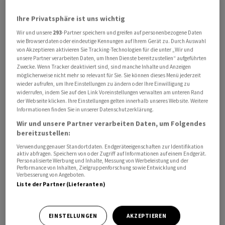
Ihre Privatsphäre ist uns wichtig
Indem die LDP als erste Partei im Nachkriegsjapan die
Wir und unsere
293
-Partner speichern und greifen auf personenbezogene Daten
Zweidrittelmehrheit von 310 Sitzen überschritt, kann
wie Browserdaten oder eindeutige Kennungen auf Ihrem Gerät zu. Durch Auswahl
sie nun Verfassungsänderungen vorantreiben und
von Akzeptieren aktivieren Sie Tracking-Technologien für die unter „Wir und
Gesetze verabschieden, selbst wenn diese vom
unsere Partner verarbeiten Daten, um Ihnen Dienste bereitzustellen“ aufgeführten
Zwecke. Wenn Tracker deaktiviert sind, sind manche Inhalte und Anzeigen
Oberhaus abgelehnt werden. In der zweiten
möglicherweise nicht mehr so relevant für Sie. Sie können dieses Menü jederzeit
Parlamentskammer ist die Regierungskoalition aus LDP
wieder aufrufen, um Ihre Einstellungen zu ändern oder Ihre Einwilligung zu
widerrufen, indem Sie auf den Link Voreinstellungen verwalten am unteren Rand
und der neoliberalen Partei Ishin weiterhin in der
der Webseite klicken. Ihre Einstellungen gelten innerhalb unseres Website. Weitere
Minderheit.
Informationen finden Sie in unserer Datenschutzerklärung.
Wir und unsere Partner verarbeiten Daten, um Folgendes
bereitzustellen:
Die seit 1955 fast ununterbrochen regierende LDP hatte
wegen Skandalen bei den vorherigen Wahlen im
Verwendung genauer Standortdaten. Endgeräteeigenschaften zur Identifikation
aktiv abfragen. Speichern von oder Zugriff auf Informationen auf einem Endgerät.
Unterhaus wie auch im Oberhaus die Mehrheit verloren.
Personalisierte Werbung und Inhalte, Messung von Werbeleistung und der
Performance von Inhalten, Zielgruppenforschung sowie Entwicklung und
Gestützt von Ishin regierte sie zuletzt nur mit
Verbesserung von Angeboten.
hauchdünner Mehrheit. Ihren überragenden Wahlsieg
Liste der Partner (Lieferanten)
hat sie Takaichis hoher Popularität zu verdanken.
EINSTELLUNGEN
AKZEPTIEREN
Die von Takaichi angestrebte Revision des