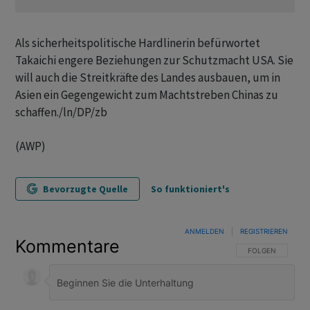
Als sicherheitspolitische Hardlinerin befürwortet
Takaichi engere Beziehungen zur Schutzmacht USA. Sie
will auch die Streitkräfte des Landes ausbauen, um in
Asien ein Gegengewicht zum Machtstreben Chinas zu
schaffen./ln/DP/zb
(AWP)
Bevorzugte Quelle
So funktioniert's
ANMELDEN
|
REGISTRIEREN
Kommentare
FOLGE DIESER U
FOLGEN