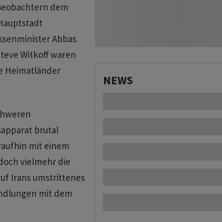
 Beobachtern dem
 Hauptstadt
ssenminister Abbas
teve Witkoff waren
re Heimatländer
NEWS
schweren
sapparat brutal
raufhin mit einem
edoch vielmehr die
f Irans umstrittenes
andlungen mit dem