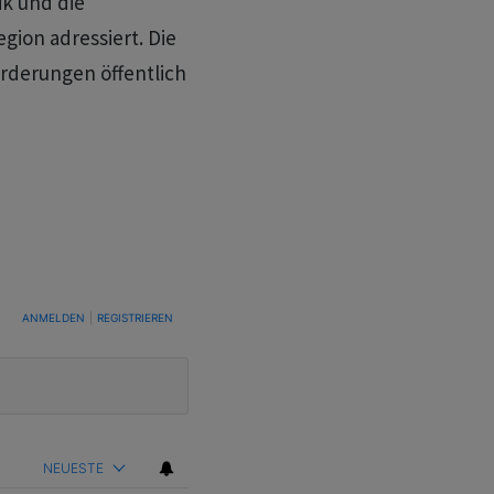
k und die
gion adressiert. Die
orderungen öffentlich
TUNG, UM BENACHRICHTIGT ZU WERDEN, WENN NEUE KOMMENTARE VERÖFFENTLICHT WE
ANMELDEN
|
REGISTRIEREN
NEUESTE