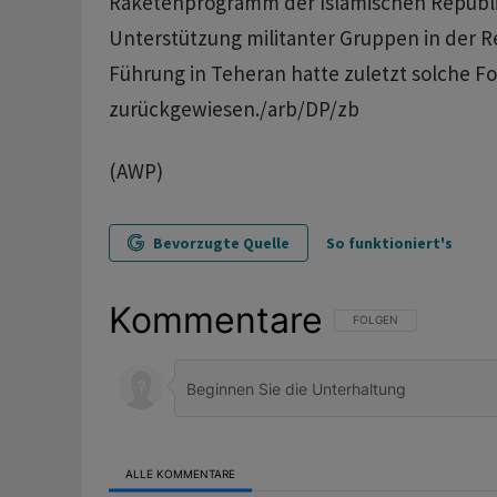
Raketenprogramm der Islamischen Republi
Unterstützung militanter Gruppen in der Re
Führung in Teheran hatte zuletzt solche F
zurückgewiesen./arb/DP/zb
(AWP)
Bevorzugte Quelle
So funktioniert's
Kommentare
FOLGE DIESER UNTERHAL
FOLGEN
ALLE KOMMENTARE