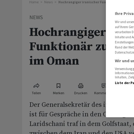
Home
News
Hochrangiger iranischer Funktionär zu Ges
Ihre Priv
NEWS
Wir und unse
Hochrangiger iran
auf Ihrem Ger
verarbeiten D
Inhalte und A
Funktionär zu Ges
Einstellungen
Rand der Webs
Datenschutze
im Oman
Wir und u
Verwendung ge
Informationen
Inhalten, Zi
Liste der P
Teilen
Merken
Drucken
Kommentare
Der Generalsekretär des iranischen
ist für Gespräche in den Oman gere
Laridschani traf in dem Golfstaat, 
zwischen dem Iran und den USA ve