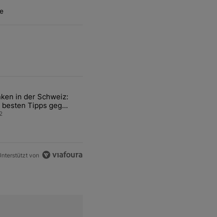
e
ten Artikel der letzten 7 days.
ken in der Schweiz:
ür den Verkauf von WM-Anteilen" mit 2 kommentare.
el mit dem Titel "Tanken in der Schweiz: Die besten Tipps gegen teu
 besten Tipps gegen
ren Sprit
2
nterstützt von