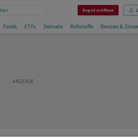
Depot
eröffnen
Hochrangiger iranischer Funktionär zu Gesprächen im Oman
Fonds
ETFs
Derivate
Rohstoffe
Devisen & Zinse
Teilen
Merken
Drucken
Kommentare