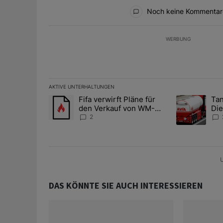
Alle Kommentare
Noch keine Kommentar
WERBUNG
AKTIVE UNTERHALTUNGEN
Das Folgende ist eine Liste der am meisten kommentier
Fifa verwirft Pläne für
Tan
Ein Trendartikel mit dem Titel "Fifa verwirft Pläne f
Ein Trendartik
den Verkauf von WM-
Die
Anteilen
teu
2
U
DAS KÖNNTE SIE AUCH INTERESSIEREN