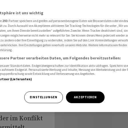
prächen im Oman
atsphäre ist uns wichtig
re
293
-Partner speichern und greifen auf personenbezogene Daten wie Browserdaten oder einde
ischer
ät zu. Durch Auswahl von Akzeptieren aktivieren Sie Tracking-Technologien für die unter „Wir un
aten, um Ihnen Dienste bereitzustellen“ aufgeführten Zwecke. Wenn Tracker deaktiviert sind, s
nzeigen möglicherweise nicht mehr so relevant für Sie. Sie können dieses Menü jederzeit wieder a
prächen
 zu ändern oder Ihre Einwilligung zu widerrufen, indem Sie auf den Link Voreinstellungen verwal
eite klicken. Ihre Einstellungen gelten innerhalb unseres Website. Weitere Informationen finden 
rklärung.
nsere Partner verarbeiten Daten, um Folgendes bereitzustellen:
nauer Standortdaten. Endgeräteeigenschaften zur Identifikation aktiv abfragen. Speichern von 
 auf einem Endgerät. Personalisierte Werbung und Inhalte, Messung von Werbeleistung und der
elgruppenforschung sowie Entwicklung und Verbesserung von Angeboten.
artner (Lieferanten)
EINSTELLUNGEN
AKZEPTIEREN
 Sicherheitsrats
ist. Ali
der im Konflikt
rmittelt,