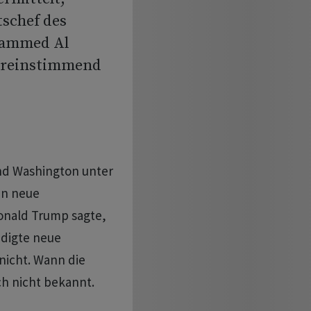
tschef des
ohammed Al
ereinstimmend
und Washington unter
an neue
nald Trump sagte,
ndigte neue
nicht. Wann die
h nicht bekannt.