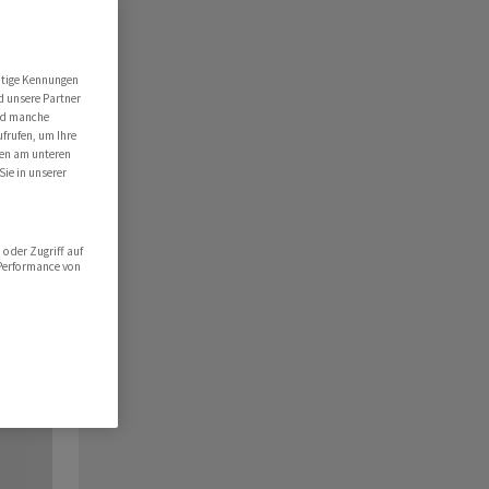
utige Kennungen
d unsere Partner
ind manche
ufrufen, um Ihre
ten am unteren
Sie in unserer
oder Zugriff auf
 Performance von