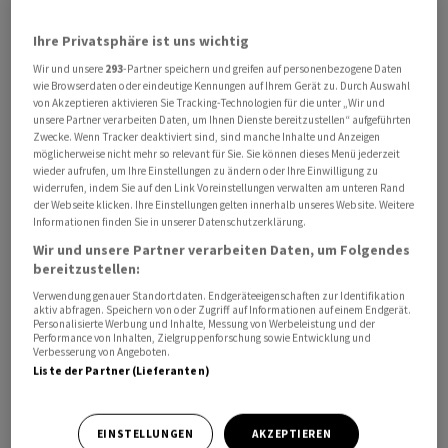
Ihre Privatsphäre ist uns wichtig
Die Hochtief-Aktie legte zuletzt um 0,56 Prozent auf
80,60 Euro zu. Seit dem Jahreswechsel beträgt das
Wir und unsere
293
-Partner speichern und greifen auf personenbezogene Daten
wie Browserdaten oder eindeutige Kennungen auf Ihrem Gerät zu. Durch Auswahl
Kursplus mehr als 50 Prozent. Allerdings ist die Aktie
von Akzeptieren aktivieren Sie Tracking-Technologien für die unter „Wir und
von ihrem Höchststand von 174 Euro im Jahr 2017 noch
unsere Partner verarbeiten Daten, um Ihnen Dienste bereitzustellen“ aufgeführten
Zwecke. Wenn Tracker deaktiviert sind, sind manche Inhalte und Anzeigen
weit entfernt.
möglicherweise nicht mehr so relevant für Sie. Sie können dieses Menü jederzeit
wieder aufrufen, um Ihre Einstellungen zu ändern oder Ihre Einwilligung zu
widerrufen, indem Sie auf den Link Voreinstellungen verwalten am unteren Rand
"Die globale Wirtschaft ist von erheblichen
der Webseite klicken. Ihre Einstellungen gelten innerhalb unseres Website. Weitere
Herausforderungen makroökonomischer Natur
Informationen finden Sie in unserer Datenschutzerklärung.
geprägt", schrieb Unternehmenschef Juan Santamaría
Wir und unsere Partner verarbeiten Daten, um Folgendes
Cases in einem Brief an die Aktionäre. Hochtief steuere
bereitzustellen:
diesen Herausforderungen aktiv entgegen. Das
Verwendung genauer Standortdaten. Endgeräteeigenschaften zur Identifikation
aktiv abfragen. Speichern von oder Zugriff auf Informationen auf einem Endgerät.
Unternehmen sei aufgrund seiner geografischen
Personalisierte Werbung und Inhalte, Messung von Werbeleistung und der
Performance von Inhalten, Zielgruppenforschung sowie Entwicklung und
Aufstellung sowie durch einen stark risikominimierten
Verbesserung von Angeboten.
und wachsenden Auftragsbestand für die Zukunft gut
Liste der Partner (Lieferanten)
positioniert.
EINSTELLUNGEN
AKZEPTIEREN
Der Konzern erziele in mehreren Hightech-