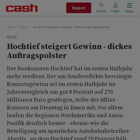
Depot
Suche
Login
Menu
Home
News
Hochtief steigert Gewinn - dickes Auftragspolster
NEWS
Hochtief steigert Gewinn - dickes
Auftragspolster
Der Baukonzern Hochtief hat im ersten Halbjahr
mehr verdient. Der um Sondereffekte bereinigte
Konzerngewinn sei im ersten Halbjahr im
Jahresvergleich um gut 8 Prozent auf 270
Millionen Euro gestiegen, teilte der MDax -
Konzern am Dienstag in Essen mit. Vor allem
laufen die Regionen Nordamerika und Asien-
Pazifik deutlich besser - ebenso wie die
Beteiligung am spanischen Autobahnbetreiber
Abertis , an dem Hochtief rund 20 Prozent hält.