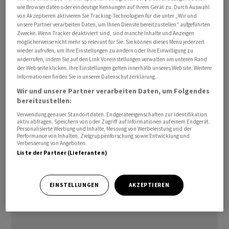
wie Browserdaten oder eindeutige Kennungen auf Ihrem Gerät zu. Durch Auswahl
von Akzeptieren aktivieren Sie Tracking-Technologien für die unter „Wir und
unsere Partner verarbeiten Daten, um Ihnen Dienste bereitzustellen“ aufgeführten
Zwecke. Wenn Tracker deaktiviert sind, sind manche Inhalte und Anzeigen
«In Deutschland besteht eine starke, anhaltende
möglicherweise nicht mehr so relevant für Sie. Sie können dieses Menü jederzeit
Nachfrage nach Rechenzentrumskapazitäten», sagte
wieder aufrufen, um Ihre Einstellungen zu ändern oder Ihre Einwilligung zu
widerrufen, indem Sie auf den Link Voreinstellungen verwalten am unteren Rand
Hochtief-Chef Juan Santamaría. Hochtief sei durch die
der Webseite klicken. Ihre Einstellungen gelten innerhalb unseres Website. Weitere
Bündelung der Kompetenzen gut aufgestellt, um den
Informationen finden Sie in unserer Datenschutzerklärung.
weiteren Ausbau der digitalen Infrastruktur zu
Wir und unsere Partner verarbeiten Daten, um Folgendes
unterstu?tzen.
bereitzustellen:
Verwendung genauer Standortdaten. Endgeräteeigenschaften zur Identifikation
aktiv abfragen. Speichern von oder Zugriff auf Informationen auf einem Endgerät.
2025 hatte Hochtief eigenen Angaben zufolge neue
Personalisierte Werbung und Inhalte, Messung von Werbeleistung und der
Performance von Inhalten, Zielgruppenforschung sowie Entwicklung und
Aufträge für Rechenzentren im Wert von 16,8 Milliarden
Verbesserung von Angeboten.
Euro erhalten. Der Bereich macht demnach 21 Prozent
Liste der Partner (Lieferanten)
des Auftragsbestands aus./mne/mis
EINSTELLUNGEN
AKZEPTIEREN
(AWP)