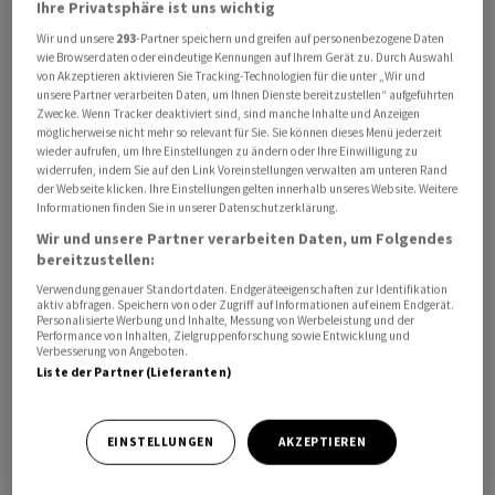
Ihre Privatsphäre ist uns wichtig
Bremer Senatssprecher Christian Dohle. Eine
Wir und unsere
293
-Partner speichern und greifen auf personenbezogene Daten
Unternehmenssprecherin der Lufthansa bestätigte die
wie Browserdaten oder eindeutige Kennungen auf Ihrem Gerät zu. Durch Auswahl
Gespräche ebenfalls, wollte sich aber mit Verweis auf
von Akzeptieren aktivieren Sie Tracking-Technologien für die unter „Wir und
unsere Partner verarbeiten Daten, um Ihnen Dienste bereitzustellen“ aufgeführten
Vertraulichkeit nicht zu Inhalten äussern.
Zwecke. Wenn Tracker deaktiviert sind, sind manche Inhalte und Anzeigen
möglicherweise nicht mehr so relevant für Sie. Sie können dieses Menü jederzeit
wieder aufrufen, um Ihre Einstellungen zu ändern oder Ihre Einwilligung zu
Bisher bis zu fünf Zubringerflüge täglich
widerrufen, indem Sie auf den Link Voreinstellungen verwalten am unteren Rand
der Webseite klicken. Ihre Einstellungen gelten innerhalb unseres Website. Weitere
Ursprünglich hatte Deutschlands grösste
Informationen finden Sie in unserer Datenschutzerklärung.
Fluggesellschaft angekündigt, die Flugverbindung
Wir und unsere Partner verarbeiten Daten, um Folgendes
bereitzustellen:
zwischen Bremen und Frankfurt zum 1. Juli
einzustellen. Die Entscheidung sei Teil einer Anpassung
Verwendung genauer Standortdaten. Endgeräteeigenschaften zur Identifikation
aktiv abfragen. Speichern von oder Zugriff auf Informationen auf einem Endgerät.
des Streckennetzes an «Nachfrage, Wirtschaftlichkeit
Personalisierte Werbung und Inhalte, Messung von Werbeleistung und der
Performance von Inhalten, Zielgruppenforschung sowie Entwicklung und
und operative Rahmenbedingungen», hiess es. Bislang
Verbesserung von Angeboten.
gibt es laut Flughafen bis zu fünf Flüge täglich von
Liste der Partner (Lieferanten)
Bremen nach Frankfurt. Die Verbindungen an die
Drehkreuze München, Zürich und Wien mit Flügen der
EINSTELLUNGEN
AKZEPTIEREN
Lufthansa oder Partnerairlines sollten bestehen bleiben.