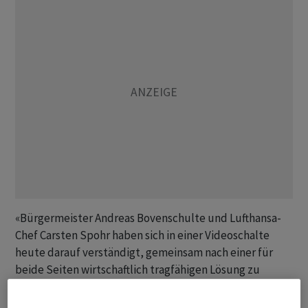
«Bürgermeister Andreas Bovenschulte und Lufthansa-
Chef Carsten Spohr haben sich in einer Videoschalte
heute darauf verständigt, gemeinsam nach einer für
beide Seiten wirtschaftlich tragfähigen Lösung zu
suchen, mit der Bremen möglichst nahtlos an das
Drehkreuz Frankfurt angeschlossen bleibt», sagte der