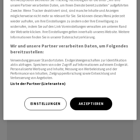
von Akzeptieren aktivieren Sie Tracking-Technologien für die unter „Wir und
demokratischen Wende 1989/90 und entscheidet über
unsere Partner verarbeiten Daten, um Ihnen Dienste bereitzustellen“ aufgeführten
Zwecke. Wenn Tracker deaktiviert sind, sind manche Inhalte und Anzeigen
Ende oder Fortsetzung der Regierung des
möglicherweise nicht mehr so relevant für Sie. Sie können dieses Menü jederzeit
Rechtspopulisten Viktor Orban. Jüngsten Umfragen
wieder aufrufen, um Ihre Einstellungen zu ändern oder Ihre Einwilligung zu
widerrufen, indem Sie auf den Link Voreinstellungen verwalten am unteren Rand
zufolge hat Orbans Herausforderer Peter Magyar gute
der Webseite klicken. Ihre Einstellungen gelten innerhalb unseres Website. Weitere
Chancen auf einen Wahlsieg.
Informationen finden Sie in unserer Datenschutzerklärung.
Wir und unsere Partner verarbeiten Daten, um Folgendes
(AWP)
bereitzustellen:
Verwendung genauer Standortdaten. Endgeräteeigenschaften zur Identifikation
aktiv abfragen. Speichern von oder Zugriff auf Informationen auf einem Endgerät.
Personalisierte Werbung und Inhalte, Messung von Werbeleistung und der
Performance von Inhalten, Zielgruppenforschung sowie Entwicklung und
Verbesserung von Angeboten.
Liste der Partner (Lieferanten)
EINSTELLUNGEN
AKZEPTIEREN