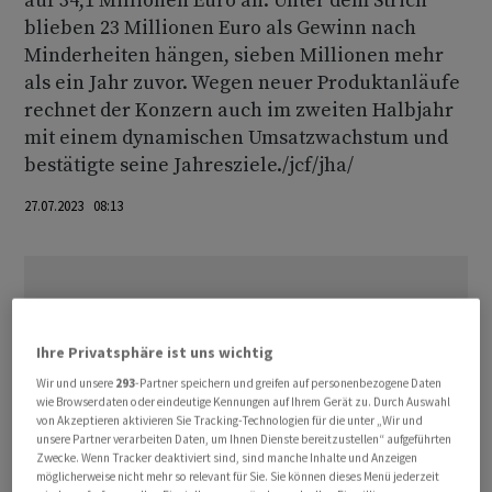
auf 34,1 Millionen Euro an. Unter dem Strich
blieben 23 Millionen Euro als Gewinn nach
Minderheiten hängen, sieben Millionen mehr
als ein Jahr zuvor. Wegen neuer Produktanläufe
rechnet der Konzern auch im zweiten Halbjahr
mit einem dynamischen Umsatzwachstum und
bestätigte seine Jahresziele./jcf/jha/
27.07.2023 08:13
Ihre Privatsphäre ist uns wichtig
Wir und unsere
293
-Partner speichern und greifen auf personenbezogene Daten
wie Browserdaten oder eindeutige Kennungen auf Ihrem Gerät zu. Durch Auswahl
von Akzeptieren aktivieren Sie Tracking-Technologien für die unter „Wir und
unsere Partner verarbeiten Daten, um Ihnen Dienste bereitzustellen“ aufgeführten
Zwecke. Wenn Tracker deaktiviert sind, sind manche Inhalte und Anzeigen
möglicherweise nicht mehr so relevant für Sie. Sie können dieses Menü jederzeit