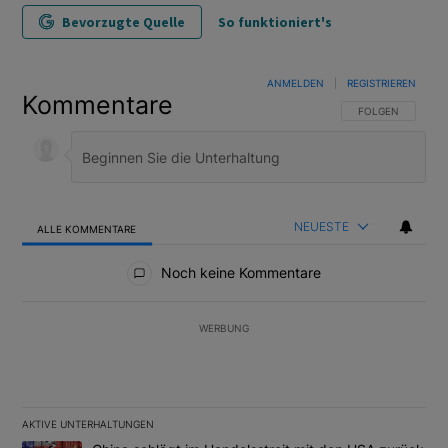
Bevorzugte Quelle
So funktioniert's
ANMELDEN
|
REGISTRIEREN
Kommentare
FOLGE DIESER U
FOLGEN
NEUESTE
ALLE KOMMENTARE
Alle Kommentare
Noch keine Kommentare
WERBUNG
AKTIVE UNTERHALTUNGEN
Das Folgende ist eine Liste der am meisten kommentierten Artikel