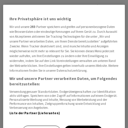
Unternehmen setzt auf KI und neue Geschäftsfelder
Ihre Privatsphäre ist uns wichtig
Zugleich kündigte Holtzbrinck Media Investitionen in
Technologie, Künstliche Intelligenz und neue
Wir und unsere
293
-Partner speichern und greifen auf personenbezogene Daten
wie Browserdaten oder eindeutige Kennungen auf Ihrem Gerät zu. Durch Auswahl
Geschäftsfelder an. Dazu zählen nach
von Akzeptieren aktivieren Sie Tracking-Technologien für die unter „Wir und
Unternehmensangaben unter anderem
unsere Partner verarbeiten Daten, um Ihnen Dienste bereitzustellen“ aufgeführten
Zwecke. Wenn Tracker deaktiviert sind, sind manche Inhalte und Anzeigen
Veranstaltungen, Community-Angebote, spezialisierte
möglicherweise nicht mehr so relevant für Sie. Sie können dieses Menü jederzeit
Informationsdienste sowie neue digitale Produkte. In
wieder aufrufen, um Ihre Einstellungen zu ändern oder Ihre Einwilligung zu
widerrufen, indem Sie auf den Link Voreinstellungen verwalten am unteren Rand
diesen Bereichen sollen zusätzliche Stellen im
der Webseite klicken. Ihre Einstellungen gelten innerhalb unseres Website. Weitere
mittleren zweistelligen Bereich entstehen.
Informationen finden Sie in unserer Datenschutzerklärung.
Wir und unsere Partner verarbeiten Daten, um Folgendes
Die bisherigen Querschnittsfunktionen der einzelnen
bereitzustellen:
Häuser sollen künftig zusammengeführt werden. Das
Verwendung genauer Standortdaten. Endgeräteeigenschaften zur Identifikation
aktiv abfragen. Speichern von oder Zugriff auf Informationen auf einem Endgerät.
Unternehmen kündigte zudem Investitionen in
Personalisierte Werbung und Inhalte, Messung von Werbeleistung und der
Performance von Inhalten, Zielgruppenforschung sowie Entwicklung und
Infrastruktur, Datenkompetenz und Plattformen an.
Verbesserung von Angeboten.
Ziel sei es, weiteres Wachstum zu ermöglichen und
Liste der Partner (Lieferanten)
mögliche Zukäufe vorzubereiten.