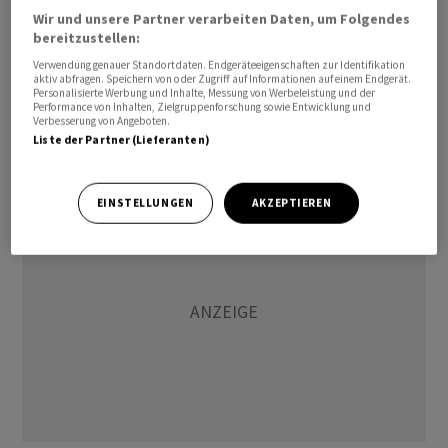
dürften die grenzüberschreitenden Vermögen von rund
Wir und unsere Partner verarbeiten Daten, um Folgendes
bereitzustellen:
2,1 Billionen bis im Jahr 2030 auf 3,3 Billionen wachsen.
Verwendung genauer Standortdaten. Endgeräteeigenschaften zur Identifikation
Auf den Plätzen vier und fünf der grössten Offshore-
aktiv abfragen. Speichern von oder Zugriff auf Informationen auf einem Endgerät.
Finanzplätze folgen der zuletzt von Zollunsicherheiten
Personalisierte Werbung und Inhalte, Messung von Werbeleistung und der
Performance von Inhalten, Zielgruppenforschung sowie Entwicklung und
und Dollarschwäche gebremste Finanzplatz USA (1,6
Verbesserung von Angeboten.
Liste der Partner (Lieferanten)
Billionen) sowie Grossbritannien (1,0 Billionen).
EINSTELLUNGEN
AKZEPTIEREN