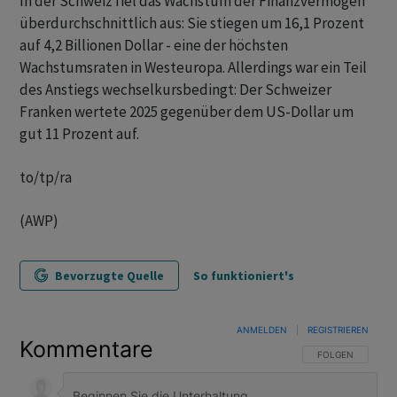
In der Schweiz fiel das Wachstum der Finanzvermögen
überdurchschnittlich aus: Sie stiegen um 16,1 Prozent
auf 4,2 Billionen Dollar - eine der höchsten
Wachstumsraten in Westeuropa. Allerdings war ein Teil
des Anstiegs wechselkursbedingt: Der Schweizer
Franken wertete 2025 gegenüber dem US-Dollar um
gut 11 Prozent auf.
to/tp/ra
(AWP)
Bevorzugte Quelle
So funktioniert's
ANMELDEN
|
REGISTRIEREN
Kommentare
FOLGE DIESER U
FOLGEN