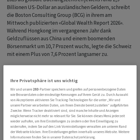
Billionen US-Dollar an ausländischen Geldern, schreibt
die Boston Consulting Group (BCG) in ihrem am
Mittwoch publizierten «Global Wealth Report 2026».
Während Hongkong im vergangenen Jahr dank
Geldzuflüssen aus China und einem boomenden
Börsenmarkt um 10,7 Prozent wuchs, legte die Schweiz
mit einem Plus von 7,6 Prozent langsamer zu.
Entwicklung zeichnete sich ab
Ihre Privatsphäre ist uns wichtig
In den kommenden Jahren dürfte Hongkong an der
Wir und unsere
293
-Partner speichern und greifen auf personenbezogene Daten
Schweiz klar vorbeiziehen: Im Jahr 2030 wird der
wie Browserdaten oder eindeutige Kennungen auf Ihrem Gerät zu. Durch Auswahl
ostasiatische Finanzplatz laut der Prognose mit
von Akzeptieren aktivieren Sie Tracking-Technologien für die unter „Wir und
unsere Partner verarbeiten Daten, um Ihnen Dienste bereitzustellen“ aufgeführten
grenzüberschreitenden Vermögen von 4,6 Billionen
Zwecke. Wenn Tracker deaktiviert sind, sind manche Inhalte und Anzeigen
Dollar die deutlich Nummer Eins sein - vor der Schweiz
möglicherweise nicht mehr so relevant für Sie. Sie können dieses Menü jederzeit
wieder aufrufen, um Ihre Einstellungen zu ändern oder Ihre Einwilligung zu
mit rund 4,0 Billionen.
widerrufen, indem Sie auf den Link Voreinstellungen verwalten am unteren Rand
der Webseite klicken. Ihre Einstellungen gelten innerhalb unseres Website. Weitere
Informationen finden Sie in unserer Datenschutzerklärung.
Erste «Verfolgerin» der Schweiz ist Singapur: Dort