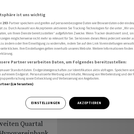
 - Aktie steigt weiter
atsphäre ist uns wichtig
re
293
-Partner speichern und greifen auf personenbezogene Daten wie Browserdaten oder einde
edit
ät zu. Durch Auswahl von Akzeptieren aktivieren Sie Tracking-Technologien für die unter „Wir un
aten, um Ihnen Dienste bereitzustellen“ aufgeführten Zwecke. Wenn Tracker deaktiviert sind, s
nzeigen möglicherweise nicht mehr so relevant für Sie. Sie können dieses Menü jederzeit wieder a
nose -
 zu ändern oder Ihre Einwilligung zu widerrufen, indem Sie auf den Link Voreinstellungen verwal
eite klicken. Ihre Einstellungen gelten innerhalb unseres Website. Weitere Informationen finden 
rklärung.
nsere Partner verarbeiten Daten, um Folgendes bereitzustellen:
nauer Standortdaten. Endgeräteeigenschaften zur Identifikation aktiv abfragen. Speichern von 
 auf einem Endgerät. Personalisierte Werbung und Inhalte, Messung von Werbeleistung und der
elgruppenforschung sowie Entwicklung und Verbesserung von Angeboten.
artner (Lieferanten)
t laufen die
EINSTELLUNGEN
AKZEPTIEREN
 weiter rund.
weiten Quartal
 Hypovereinbank