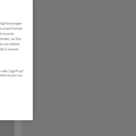
utige Kennungen
d unsere Partner
ind manche
ufrufen, um Ihre
ten am unteren
Sie in unserer
oder Zugriff auf
 Performance von