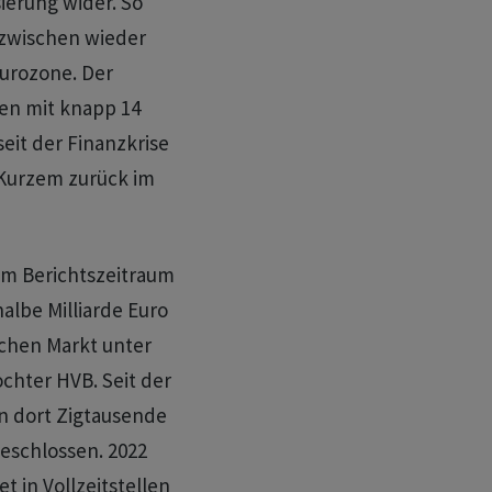
sierung wider. So
inzwischen wieder
Eurozone. Der
en mit knapp 14
seit der Finanzkrise
t Kurzem zurück im
im Berichtszeitraum
albe Milliarde Euro
tschen Markt unter
chter HVB. Seit der
n dort Zigtausende
geschlossen. 2022
 in Vollzeitstellen