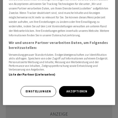
von Akzeptieren aktivieren Sie Tracking-Technologien für die unter „Wir und
unsere Partner verarbeiten Daten, um Ihnen Dienste bereitzustellen“ aufgeführten
Das Start-up mit Sitz in Crissier will die wichtigsten
Zwecke. Wenn Tracker deaktiviert sind, sind manche Inhalte und Anzeigen
finanziellen Anforderungen für Schweizer KMU in einer
möglicherweise nicht mehr so relevant für Sie. Sie können dieses Menü jederzeit
wieder aufrufen, um Ihre Einstellungen zu ändern oder Ihre Einwilligung zu
einzigen Umgebung vereinen, schreibt Helvo in einer
widerrufen, indem Sie auf den Link Voreinstellungen verwalten am unteren Rand
separaten Mitteilung: Nämlich Geschäftskonto,
der Webseite klicken. Ihre Einstellungen gelten innerhalb unseres Website. Weitere
Informationen finden Sie in unserer Datenschutzerklärung.
Zahlungsverkehr, Rechnungsstellung, Buchhaltung
Wir und unsere Partner verarbeiten Daten, um Folgendes
und Lohnabrechnung.
bereitzustellen:
Verwendung genauer Standortdaten. Endgeräteeigenschaften zur Identifikation
awp-robot/tp
aktiv abfragen. Speichern von oder Zugriff auf Informationen auf einem Endgerät.
Personalisierte Werbung und Inhalte, Messung von Werbeleistung und der
Performance von Inhalten, Zielgruppenforschung sowie Entwicklung und
(AWP)
Verbesserung von Angeboten.
Liste der Partner (Lieferanten)
EINSTELLUNGEN
AKZEPTIEREN