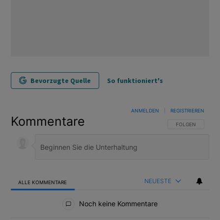
Bevorzugte Quelle
So funktioniert's
ANMELDEN
|
REGISTRIEREN
Kommentare
FOLGE DIESER U
FOLGEN
NEUESTE
ALLE KOMMENTARE
Alle Kommentare
Noch keine Kommentare