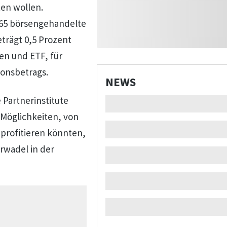
ten wollen.
65 börsengehandelte
trägt 0,5 Prozent
ien und ETF, für
tionsbetrags.
NEWS
Partnerinstitute
 Möglichkeiten, von
rofitieren könnten,
rwadel in der