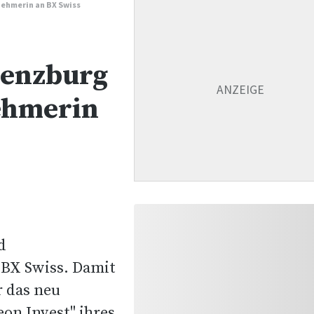
ehmerin an BX Swiss
Lenzburg
ehmerin
d
 BX Swiss. Damit
r das neu
on Invest" ihres