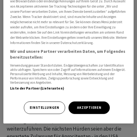
wie Browserdaten oder eindeutige Kennungen auf Ihrem Gerät zu. Durch Auswahl
übertroffen. Der Gesamtmarkt gemessen am SPI zeigt
von Akzeptieren aktivieren Sie Tracking-Technologien für die unter „Wir und
unsere Partner verarbeiten Daten, um Ihnen Dienste bereitzustellen“ aufgeführten
sich mit plus 0,26 Prozent leicht freundlich.
Zwecke. Wenn Tracker deaktiviert sind, sind manche Inhalte und Anzeigen
möglicherweise nicht mehr so relevant für Sie. Sie können dieses Menü jederzeit
wieder aufrufen, um Ihre Einstellungen zu ändern oder Ihre Einwilligung zu
Baader Helvea-Analyst Leonildo Delgado hebt neben
widerrufen, indem Sie auf den Link Voreinstellungen verwalten am unteren Rand
dem verlängerten Cash-Runway auch die tieferen
der Webseite klicken. Ihre Einstellungen gelten innerhalb unseres Website. Weitere
Informationen finden Sie in unserer Datenschutzerklärung.
operativen Kosten positiv hervor. Denn nach Abschluss
Wir und unsere Partner verarbeiten Daten, um Folgendes
der Transaktion würden die an den Programmen
bereitzustellen:
beteiligten Mitarbeiter zu Viatris wechseln. Bislang
Verwendung genauer Standortdaten. Endgeräteeigenschaften zur Identifikation
habe er einen Bewertungsabschlag von 44 Prozent bei
aktiv abfragen. Speichern von oder Zugriff auf Informationen auf einem Endgerät.
Personalisierte Werbung und Inhalte, Messung von Werbeleistung und der
der Aktie aufgrund der zahlreichen Unsicherheiten. Mit
Performance von Inhalten, Zielgruppenforschung sowie Entwicklung und
den heutigen Neuigkeiten könnte dieser Abschlag ganz
Verbesserung von Angeboten.
Liste der Partner (Lieferanten)
oder zumindest teilweise verschwinden.
Vontobel-Experte Stefan Schneider führt ähnliche
EINSTELLUNGEN
AKZEPTIEREN
positive Aspekte an. Zunächst erhalte das Unternehmen
die nötige Liquidität, um seine Aktivitäten
weiterzuführen. Die nächsten Hürden seien aber die
erwartete Zulassung für Aprocitentan - in den USA